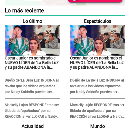
Lo más reciente
Lo último
Espectáculos
Óscar Junior es nombrado el
Óscar Junior es nombrado el
NUEVO LÍDER de 'La Bella Luz'
NUEVO LÍDER de 'La Bella Luz'
y su padre ABANDONA la
y su padre ABANDONA la
orquesta tras caso Naldy
orquesta tras caso Naldy
Saldaña: "Son errores..."
Saldaña: "Son errores..."
Dueño de 'La Bella Luz' INDIGNA al
Dueño de 'La Bella Luz' INDIGNA al
revelar que los videos expuestos
revelar que los videos expuestos
por Naldy Saldaña pueden ser
por Naldy Saldaña pueden ser
EDITADOS: "Yo tengo sus dos
EDITADOS: "Yo tengo sus dos
visitas..."
visitas..."
Mackeily Luján RESPONDE tras ser
Mackeily Luján RESPONDE tras ser
tildada de 'apañadora' por su
tildada de 'apañadora' por su
REACCIÓN al ver LLORAR a Naldy
REACCIÓN al ver LLORAR a Naldy
Saldaña tras acoso: "No sabía la
Saldaña tras acoso: "No sabía la
Actualidad
Mundo
magnitud"
magnitud"