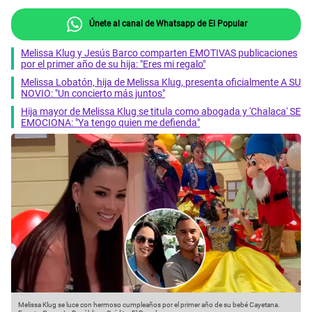
Únete al canal de Whatsapp de El Popular
Melissa Klug y Jesús Barco comparten EMOTIVAS publicaciones
por el primer año de su hija: "Eres mi regalo"
Melissa Lobatón, hija de Melissa Klug, presenta oficialmente A SU
NOVIO: "Un concierto más juntos"
Hija mayor de Melissa Klug se titula como abogada y 'Chalaca' SE
EMOCIONA: "Ya tengo quien me defienda"
Melissa Klug se luce con hermoso cumpleaños por el primer año de su bebé Cayetana.