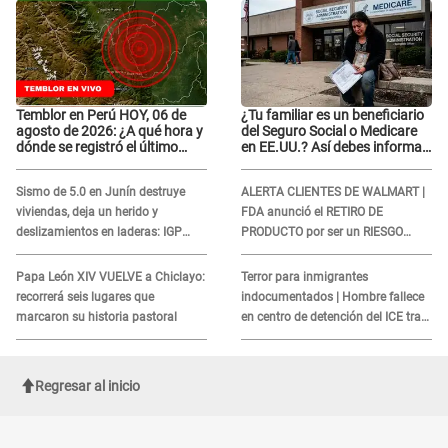
Temblor en Perú HOY, 06 de
¿Tu familiar es un beneficiario
agosto de 2026: ¿A qué hora y
del Seguro Social o Medicare
dónde se registró el último
en EE.UU.? Así debes informar
sismo, según IGP?
sobre su muerte para EVITAR
COBROS
Sismo de 5.0 en Junín destruye
ALERTA CLIENTES DE WALMART |
viviendas, deja un herido y
FDA anunció el RETIRO DE
deslizamientos en laderas: IGP
PRODUCTO por ser un RIESGO
alerta sobre posibles réplicas
MORTAL para consumidores: ¿Cuál
es?
Papa León XIV VUELVE a Chiclayo:
Terror para inmigrantes
recorrerá seis lugares que
indocumentados | Hombre fallece
marcaron su historia pastoral
en centro de detención del ICE tras
sufrir una "emergencia médica"
Regresar al inicio