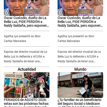
Óscar Custodio, dueño de La
Óscar Custodio, dueño de La
Bella Luz, PIDE PERDÓN a
Bella Luz, PIDE PERDÓN a
Naldy Saldaña, pero exponen
Naldy Saldaña, pero exponen
audio donde le reclama por
audio donde le reclama por
VIDEOS: "No hay necesidad de
VIDEOS: "No hay necesidad de
Agatha Lys presentó su libro
Agatha Lys presentó su libro
grabar"
grabar"
Cartas Marcadas
Cartas Marcadas
Esposa del director musical de La
Esposa del director musical de La
Bella Luz lo defiende y ACUSA a
Bella Luz lo defiende y ACUSA a
Naldy Saldaña de tener una
Naldy Saldaña de tener una
relación con él y otros integrantes
relación con él y otros integrantes
Actualidad
Mundo
FERIADOS de AGOSTO 2026:
¿Tu familiar es un beneficiario
estas son las próximas fechas
del Seguro Social o Medicare