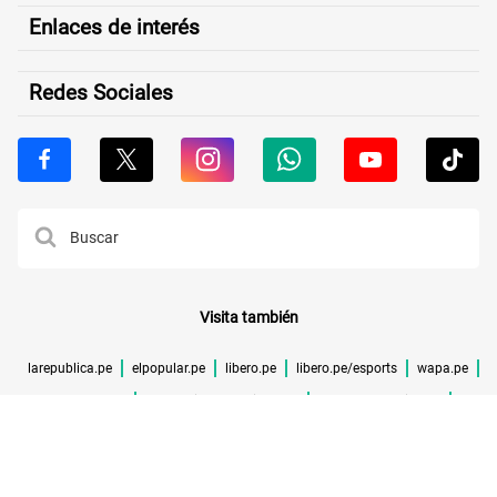
Enlaces de interés
Redes Sociales
Visita también
larepublica.pe
elpopular.pe
libero.pe
libero.pe/esports
wapa.pe
buenazo.pe
larepublica.pe/verificador
lrmas.larepublica.pe
cuponidad.pe
©TODOS LOS DERECHOS RESERVADOS -
2026