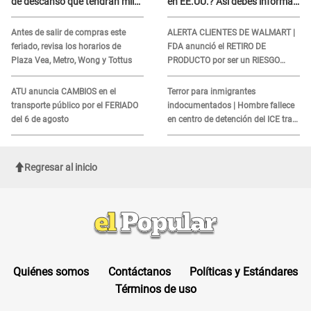
de descanso que tendrán miles
en EE.UU.? Así debes informar
de peruanos
sobre su muerte para EVITAR
COBROS
Antes de salir de compras este
ALERTA CLIENTES DE WALMART |
feriado, revisa los horarios de
FDA anunció el RETIRO DE
Plaza Vea, Metro, Wong y Tottus
PRODUCTO por ser un RIESGO
MORTAL para consumidores: ¿Cuál
es?
ATU anuncia CAMBIOS en el
Terror para inmigrantes
transporte público por el FERIADO
indocumentados | Hombre fallece
del 6 de agosto
en centro de detención del ICE tras
sufrir una "emergencia médica"
Regresar al inicio
Quiénes somos
Contáctanos
Políticas y Estándares
Términos de uso