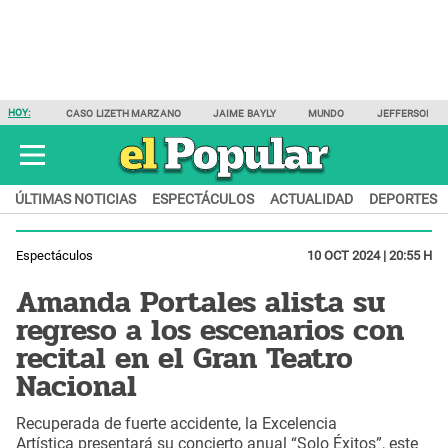
HOY:
CASO LIZETH MARZANO
JAIME BAYLY
MUNDO
JEFFERSON F
ÚLTIMAS NOTICIAS
ESPECTÁCULOS
ACTUALIDAD
DEPORTES
Espectáculos
10 OCT 2024 | 20:55 H
Amanda Portales alista su
regreso a los escenarios con
recital en el Gran Teatro
Nacional
Recuperada de fuerte accidente, la Excelencia
Artística presentará su concierto anual “Solo Éxitos”, este