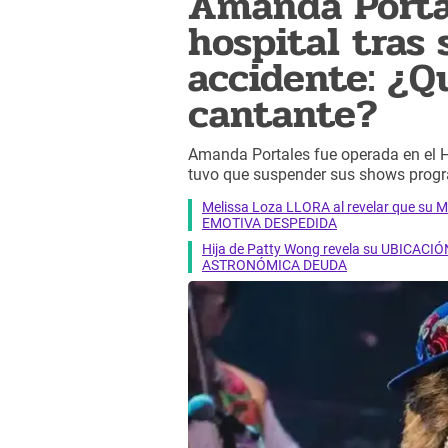
Amanda Porta
hospital tras 
accidente: ¿Qu
cantante?
Amanda Portales fue operada en el Ho
tuvo que suspender sus shows prog
Melissa Loza LLORA al revelar que su M
EMOTIVA DESPEDIDA
Hija de Patty Wong revela su UBICACIÓN
ASTRONÓMICA DEUDA