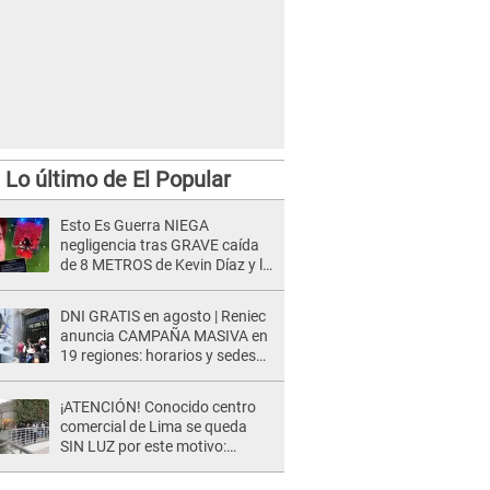
Lo último de El Popular
Esto Es Guerra NIEGA
negligencia tras GRAVE caída
de 8 METROS de Kevin Díaz y lo
SEÑALAN: "No adoptó la
postura correcta"
DNI GRATIS en agosto | Reniec
anuncia CAMPAÑA MASIVA en
19 regiones: horarios y sedes
oficiales
¡ATENCIÓN! Conocido centro
comercial de Lima se queda
SIN LUZ por este motivo:
¿desde cuándo atenderá?