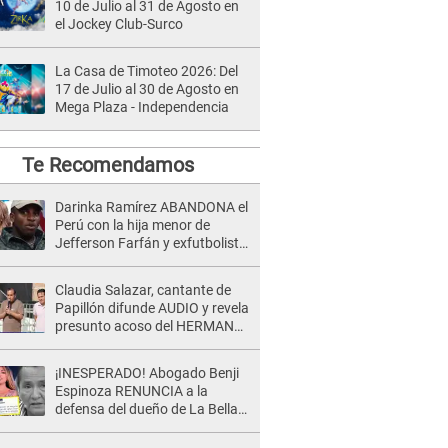
10 de Julio al 31 de Agosto en
el Jockey Club-Surco
La Casa de Timoteo 2026: Del
17 de Julio al 30 de Agosto en
Mega Plaza - Independencia
Te Recomendamos
Darinka Ramírez ABANDONA el
Perú con la hija menor de
Jefferson Farfán y exfutbolista
REACCIONA: "A ti que..."
Claudia Salazar, cantante de
Papillón difunde AUDIO y revela
presunto acoso del HERMANO
del director musical de La Bella
Luz: "Me quedé asustada, en
¡INESPERADO! Abogado Benji
shock"
Espinoza RENUNCIA a la
defensa del dueño de La Bella
Luz tras difusión de POLÉMICO
audio: "Nada que defender"