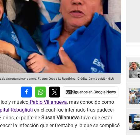
o de alta una semana antes.
Fuente: Grupo La República
-
Crédito: Composición GLR
mico y músico
Pablo Villanueva
, más conocido como
ital Rebagliati
en el cual fue internado tras padecer
8 años, el padre de
Susan Villanueva
tuvo que estar
vencer la infección que enfrentaba y la que se complicó