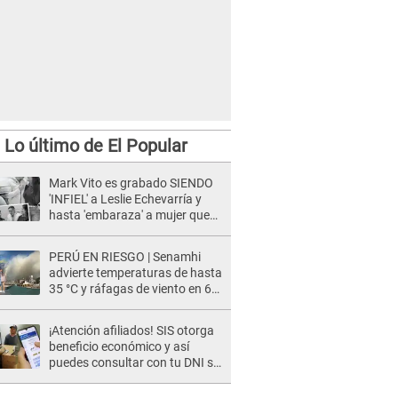
Lo último de El Popular
Mark Vito es grabado SIENDO
'INFIEL' a Leslie Echevarría y
hasta 'embaraza' a mujer que
sería su AMANTE: "¡Eres un
desgraciado! "
PERÚ EN RIESGO | Senamhi
advierte temperaturas de hasta
35 °C y ráfagas de viento en 6
regiones del país
¡Atención afiliados! SIS otorga
beneficio económico y así
puedes consultar con tu DNI si
te corresponde