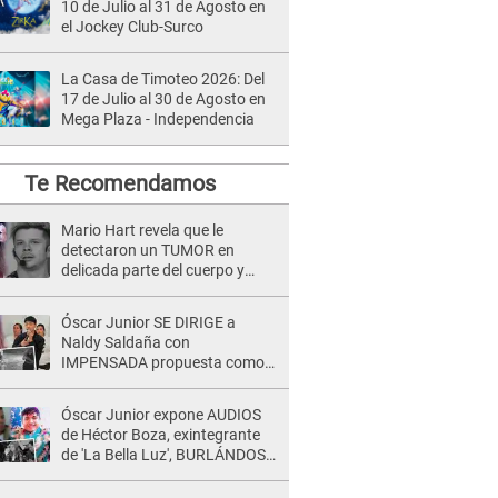
10 de Julio al 31 de Agosto en
el Jockey Club-Surco
La Casa de Timoteo 2026: Del
17 de Julio al 30 de Agosto en
Mega Plaza - Independencia
Te Recomendamos
Mario Hart revela que le
detectaron un TUMOR en
delicada parte del cuerpo y
expone diagnóstico: "Dolores
muy fuertes..."
Óscar Junior SE DIRIGE a
Naldy Saldaña con
IMPENSADA propuesta como
nuevo líder de 'La Bella Luz' tras
denuncia: "Otro tipo de ley..."
Óscar Junior expone AUDIOS
de Héctor Boza, exintegrante
de 'La Bella Luz', BURLÁNDOSE
de Anely Dávila tras acusarlo
de maltrato: "Grábame..."