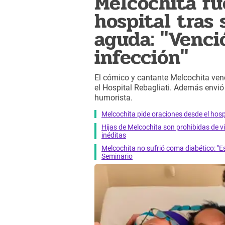
Melcochita fu
hospital tras 
aguda: "Venci
infección"
El cómico y cantante Melcochita venc
el Hospital Rebagliati. Además envi
humorista.
Melcochita pide oraciones desde el hosp
Hijas de Melcochita son prohibidas de v
inéditas
Melcochita no sufrió coma diabético: "E
Seminario