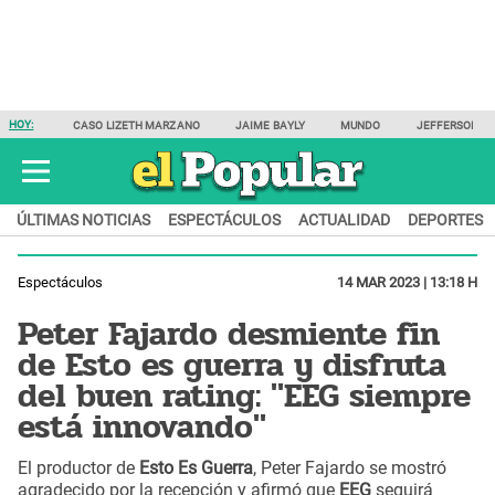
HOY:
CASO LIZETH MARZANO
JAIME BAYLY
MUNDO
JEFFERSON F
ÚLTIMAS NOTICIAS
ESPECTÁCULOS
ACTUALIDAD
DEPORTES
Espectáculos
14 MAR 2023 | 13:18 H
Peter Fajardo desmiente fin
de Esto es guerra y disfruta
del buen rating: "EEG siempre
está innovando"
El productor de
Esto Es Guerra
, Peter Fajardo se mostró
agradecido por la recepción y afirmó que
EEG
seguirá