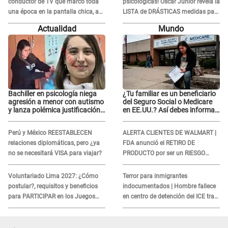
conductor de TV que marcó toda
psicológicas! Óscar Junior revela la
una época en la pantalla chica, así
LISTA de DRÁSTICAS medidas para
fue su repentino adiós
prevenir acoso en 'La Bella Luz' tras
Actualidad
Mundo
caso Naldy Saldaña
Bachiller en psicología niega
¿Tu familiar es un beneficiario
agresión a menor con autismo
del Seguro Social o Medicare
y lanza polémica justificación:
en EE.UU.? Así debes informar
"Defenderme ante..."
sobre su muerte para EVITAR
COBROS
Perú y México REESTABLECEN
ALERTA CLIENTES DE WALMART |
relaciones diplomáticas, pero ¿ya
FDA anunció el RETIRO DE
no se necesitará VISA para viajar?
PRODUCTO por ser un RIESGO
MORTAL para consumidores: ¿Cuál
es?
Voluntariado Lima 2027: ¿Cómo
Terror para inmigrantes
postular?, requisitos y beneficios
indocumentados | Hombre fallece
para PARTICIPAR en los Juegos
en centro de detención del ICE tras
Panamericanos
sufrir una "emergencia médica"