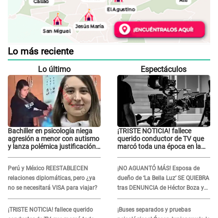
Lo más reciente
Lo último
Espectáculos
Bachiller en psicología niega
¡TRISTE NOTICIA! fallece
agresión a menor con autismo
querido conductor de TV que
y lanza polémica justificación:
marcó toda una época en la
"Defenderme ante..."
pantalla chica, así fue su
repentino adiós
Perú y México REESTABLECEN
¡NO AGUANTÓ MÁS! Esposa de
relaciones diplomáticas, pero ¿ya
dueño de ‘La Bella Luz’ SE QUIEBRA
no se necesitará VISA para viajar?
tras DENUNCIA de Héctor Boza y
ARREMETE contra Claudia Salazar
¡TRISTE NOTICIA! fallece querido
¡Buses separados y pruebas