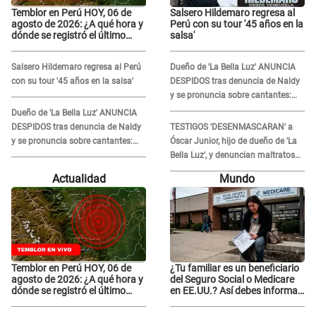
Temblor en Perú HOY, 06 de
Salsero Hildemaro regresa al
agosto de 2026: ¿A qué hora y
Perú con su tour '45 años en la
dónde se registró el último
salsa'
sismo, según IGP?
Salsero Hildemaro regresa al Perú
Dueño de 'La Bella Luz' ANUNCIA
con su tour '45 años en la salsa'
DESPIDOS tras denuncia de Naldy
y se pronuncia sobre cantantes:
"Mis chicas están siendo
Dueño de 'La Bella Luz' ANUNCIA
vulneradas"
DESPIDOS tras denuncia de Naldy
TESTIGOS 'DESENMASCARAN' a
y se pronuncia sobre cantantes:
Óscar Junior, hijo de dueño de 'La
"Mis chicas están siendo
Bella Luz', y denuncian maltratos
vulneradas"
en la orquesta: "Los humilla..."
Actualidad
Mundo
Temblor en Perú HOY, 06 de
¿Tu familiar es un beneficiario
agosto de 2026: ¿A qué hora y
del Seguro Social o Medicare
dónde se registró el último
en EE.UU.? Así debes informar
sismo, según IGP?
sobre su muerte para EVITAR
COBROS