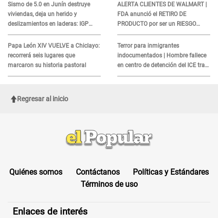
Sismo de 5.0 en Junín destruye
ALERTA CLIENTES DE WALMART |
viviendas, deja un herido y
FDA anunció el RETIRO DE
deslizamientos en laderas: IGP
PRODUCTO por ser un RIESGO
alerta sobre posibles réplicas
MORTAL para consumidores: ¿Cuál
es?
Papa León XIV VUELVE a Chiclayo:
Terror para inmigrantes
recorrerá seis lugares que
indocumentados | Hombre fallece
marcaron su historia pastoral
en centro de detención del ICE tras
sufrir una "emergencia médica"
Regresar al inicio
Quiénes somos
Contáctanos
Políticas y Estándares
Términos de uso
Enlaces de interés