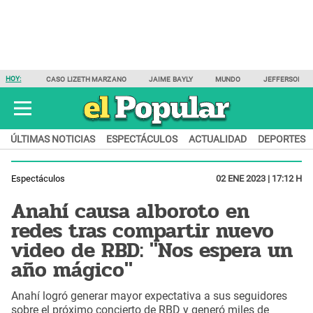
HOY:
CASO LIZETH MARZANO
JAIME BAYLY
MUNDO
JEFFERSON F
ÚLTIMAS NOTICIAS
ESPECTÁCULOS
ACTUALIDAD
DEPORTES
Espectáculos
02 ENE 2023 | 17:12 H
Anahí causa alboroto en
redes tras compartir nuevo
video de RBD: "Nos espera un
año mágico"
Anahí logró generar mayor expectativa a sus seguidores
sobre el próximo concierto de RBD y generó miles de