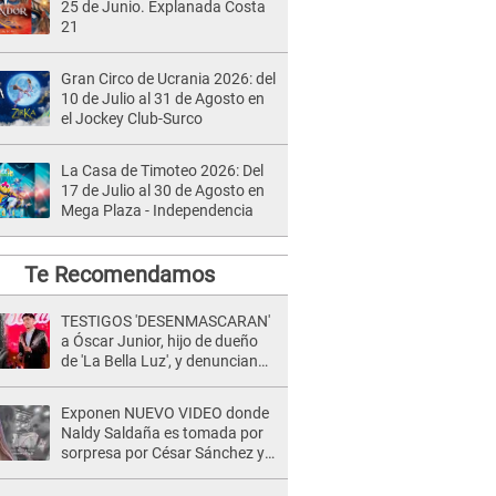
25 de Junio. Explanada Costa
21
Gran Circo de Ucrania 2026: del
10 de Julio al 31 de Agosto en
el Jockey Club-Surco
La Casa de Timoteo 2026: Del
17 de Julio al 30 de Agosto en
Mega Plaza - Independencia
Te Recomendamos
TESTIGOS 'DESENMASCARAN'
a Óscar Junior, hijo de dueño
de 'La Bella Luz', y denuncian
maltratos en la orquesta: "Los
humilla..."
Exponen NUEVO VIDEO donde
Naldy Saldaña es tomada por
sorpresa por César Sánchez y
ella evidencia su REACCIÓN: Le
agarró la mano