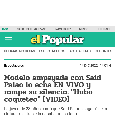
HOY:
CASO LIZETH MARZANO
JAIME BAYLY
MUNDO
JEFFERSON F
ÚLTIMAS NOTICIAS
ESPECTÁCULOS
ACTUALIDAD
DEPORTES
Espectáculos
14 DIC 2022 | 14:01 H
Modelo ampayada con Said
Palao lo echa EN VIVO y
rompe su silencio: "Hubo
coqueteo" [VIDEO]
La joven de 23 años contó que Said Palao le agarró de la
cintura mientras ella pasaba por su lado.