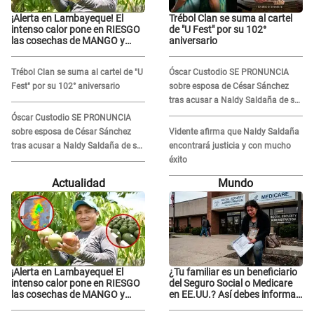
¡Alerta en Lambayeque! El
Trébol Clan se suma al cartel
intenso calor pone en RIESGO
de "U Fest" por su 102°
las cosechas de MANGO y
aniversario
PALTA
Trébol Clan se suma al cartel de "U
Óscar Custodio SE PRONUNCIA
Fest" por su 102° aniversario
sobre esposa de César Sánchez
tras acusar a Naldy Saldaña de ser
PAREJA del músico: "Lo dejo en
Óscar Custodio SE PRONUNCIA
manos de la justicia"
sobre esposa de César Sánchez
Vidente afirma que Naldy Saldaña
tras acusar a Naldy Saldaña de ser
encontrará justicia y con mucho
PAREJA del músico: "Lo dejo en
éxito
manos de la justicia"
Actualidad
Mundo
¡Alerta en Lambayeque! El
¿Tu familiar es un beneficiario
intenso calor pone en RIESGO
del Seguro Social o Medicare
las cosechas de MANGO y
en EE.UU.? Así debes informar
PALTA
sobre su muerte para EVITAR