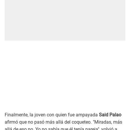
Finalmente, la joven con quien fue ampayada
Said Palao
afirmó que no pasó más allá del coqueteo. "Miradas, más
allá de eso no. Yo no sabía que él tenía pareja", volvió a