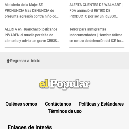
COBROS
Ministerio de la Mujer SE
ALERTA CLIENTES DE WALMART |
PRONUNCIA tras DENUNCIA de
FDA anunció el RETIRO DE
presunta agresión contra niño con
PRODUCTO por ser un RIESGO
autismo en Surco
MORTAL para consumidores: ¿Cuál
es?
ALERTA en Huanchaco: pelícanos
Terror para inmigrantes
INVADEN el muelle por falta de
indocumentados | Hombre fallece
alimento y advierten grave CRISIS
en centro de detención del ICE tras
en el mar
sufrir una "emergencia médica"
Regresar al inicio
Quiénes somos
Contáctanos
Políticas y Estándares
Términos de uso
Enlaces de interés