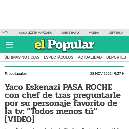
HOY:
CASO LIZETH MARZANO
JAIME BAYLY
MUNDO
JEFFERSON F
ÚLTIMAS NOTICIAS
ESPECTÁCULOS
ACTUALIDAD
DEPORTES
Espectáculos
28 NOV 2022 | 9:27 H
Yaco Eskenazi PASA ROCHE
con chef de tras preguntarle
por su personaje favorito de
la tv: "Todos menos tú"
[VIDEO]