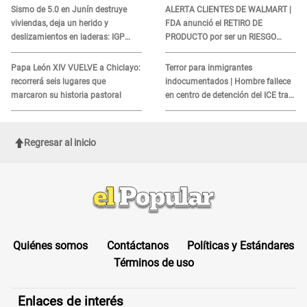
COBROS
Sismo de 5.0 en Junín destruye
ALERTA CLIENTES DE WALMART |
viviendas, deja un herido y
FDA anunció el RETIRO DE
deslizamientos en laderas: IGP
PRODUCTO por ser un RIESGO
alerta sobre posibles réplicas
MORTAL para consumidores: ¿Cuál
es?
Papa León XIV VUELVE a Chiclayo:
Terror para inmigrantes
recorrerá seis lugares que
indocumentados | Hombre fallece
marcaron su historia pastoral
en centro de detención del ICE tras
sufrir una "emergencia médica"
Regresar al inicio
Quiénes somos
Contáctanos
Políticas y Estándares
Términos de uso
Enlaces de interés