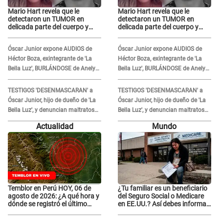
Mario Hart revela que le
Mario Hart revela que le
detectaron un TUMOR en
detectaron un TUMOR en
delicada parte del cuerpo y
delicada parte del cuerpo y
expone diagnóstico: "Dolores
expone diagnóstico: "Dolores
muy fuertes..."
muy fuertes..."
Óscar Junior expone AUDIOS de
Óscar Junior expone AUDIOS de
Héctor Boza, exintegrante de 'La
Héctor Boza, exintegrante de 'La
Bella Luz', BURLÁNDOSE de Anely
Bella Luz', BURLÁNDOSE de Anely
Dávila tras acusarlo de maltrato:
Dávila tras acusarlo de maltrato:
"Grábame..."
"Grábame..."
TESTIGOS 'DESENMASCARAN' a
TESTIGOS 'DESENMASCARAN' a
Óscar Junior, hijo de dueño de 'La
Óscar Junior, hijo de dueño de 'La
Bella Luz', y denuncian maltratos
Bella Luz', y denuncian maltratos
en la orquesta: "Los humilla..."
en la orquesta: "Los humilla..."
Actualidad
Mundo
Temblor en Perú HOY, 06 de
¿Tu familiar es un beneficiario
agosto de 2026: ¿A qué hora y
del Seguro Social o Medicare
dónde se registró el último
en EE.UU.? Así debes informar
sismo, según IGP?
sobre su muerte para EVITAR