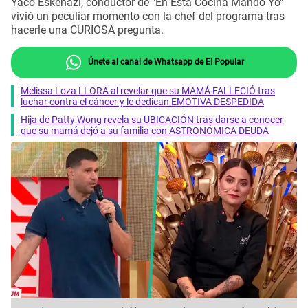
Yaco Eskenazi, conductor de "En Esta Cocina Mando Yo"
vivió un peculiar momento con la chef del programa tras
hacerle una CURIOSA pregunta.
Únete al canal de Whatsapp de El Popular
Melissa Loza LLORA al revelar que su MAMÁ FALLECIÓ tras
luchar contra el cáncer y le dedican EMOTIVA DESPEDIDA
Hija de Patty Wong revela su UBICACIÓN tras darse a conocer
que su mamá dejó a su familia con ASTRONÓMICA DEUDA