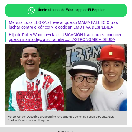
Únete al canal de Whatsapp de El Popular
Melissa Loza LLORA al revelar que su MAMÁ FALLECIÓ tras
luchar contra el cáncer y le dedican EMOTIVA DESPEDIDA
Hija de Patty Wong revela su UBICACIÓN tras darse a conocer
que su mamá dejó a su familia con ASTRONÓMICA DEUDA
Renzo Winder: Descubre si Carloncho tuvo algo que ver en su despido
Fuente: GLR
-
Crédito: Composición El Popular