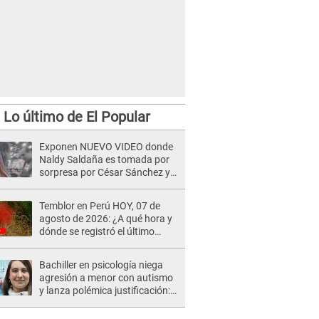
Lo último de El Popular
Exponen NUEVO VIDEO donde
Naldy Saldaña es tomada por
sorpresa por César Sánchez y
ella evidencia su REACCIÓN: Le
agarró la mano
Temblor en Perú HOY, 07 de
agosto de 2026: ¿A qué hora y
dónde se registró el último
sismo, según IGP?
Bachiller en psicología niega
agresión a menor con autismo
y lanza polémica justificación:
"Defenderme ante..."