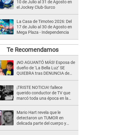
10 de Julio al 31 de Agosto en
el Jockey Club-Surco
La Casa de Timoteo 2026: Del
17 de Julio al 30 de Agosto en
Mega Plaza - Independencia
Te Recomendamos
¡NO AGUANTÓ MÁS! Esposa de
dueño de ‘La Bella Luz’ SE
QUIEBRA tras DENUNCIA de
Héctor Boza y ARREMETE
contra Claudia Salazar
¡TRISTE NOTICIA! fallece
querido conductor de TV que
marcó toda una época en la
pantalla chica, así fue su
repentino adiós
Mario Hart revela que le
detectaron un TUMOR en
delicada parte del cuerpo y
expone diagnóstico: "Dolores
muy fuertes..."