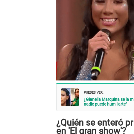
PUEDES VER:
¿Gianella Marquina se la 
nadie puede humillarte"
¿Quién se enteró p
en 'El gran show'?