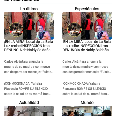
Lo último
Espectáculos
¡EN LA MIRA! Local de La Bella
¡EN LA MIRA! Local de La Bella
Luz recibe INSPECCIÓN tras
Luz recibe INSPECCIÓN tras
DENUNCIA de Naldy Saldaña
DENUNCIA de Naldy Saldaña
contra el exdirector César
contra el exdirector César
Sánchez
Sánchez
Carlos Alcántara anuncia la
Carlos Alcántara anuncia la
muerte de su madre y conmueve
muerte de su madre y conmueve
con desgarrador mensaje: “Fuiste
con desgarrador mensaje: “Fuiste
una gran mujer”
una gran mujer”
¡CONMOCIONADA¡ Yahaira
¡CONMOCIONADA¡ Yahaira
Plasencia ROMPE SU SILENCIO
Plasencia ROMPE SU SILENCIO
sobre la salud de su mamá tras
sobre la salud de su mamá tras
APARECER en centro oncológico:
APARECER en centro oncológico:
Actualidad
Mundo
“La oración tiene poder”
“La oración tiene poder”