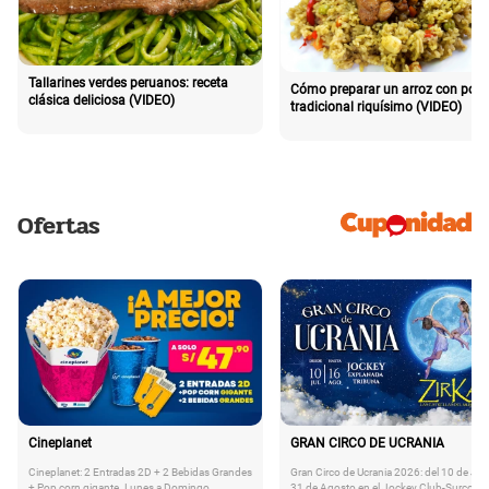
Tallarines verdes peruanos: receta
Cómo preparar un arroz con poll
clásica deliciosa (VIDEO)
tradicional riquísimo (VIDEO)
Ofertas
Cineplanet
GRAN CIRCO DE UCRANIA
Cineplanet: 2 Entradas 2D + 2 Bebidas Grandes
Gran Circo de Ucrania 2026: del 10 de Juli
+ Pop corn gigante. Lunes a Domingo
31 de Agosto en el Jockey Club-Surco