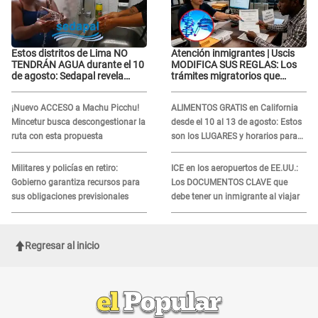
Estos distritos de Lima NO
Atención inmigrantes | Uscis
TENDRÁN AGUA durante el 10
MODIFICA SUS REGLAS: Los
de agosto: Sedapal revela
trámites migratorios que
horarios oficiales
podrían necesitar tu prueba de
ADN
¡Nuevo ACCESO a Machu Picchu!
ALIMENTOS GRATIS en California
Mincetur busca descongestionar la
desde el 10 al 13 de agosto: Estos
ruta con esta propuesta
son los LUGARES y horarios para
recibir la ayuda
Militares y policías en retiro:
ICE en los aeropuertos de EE.UU.:
Gobierno garantiza recursos para
Los DOCUMENTOS CLAVE que
sus obligaciones previsionales
debe tener un inmigrante al viajar
Regresar al inicio