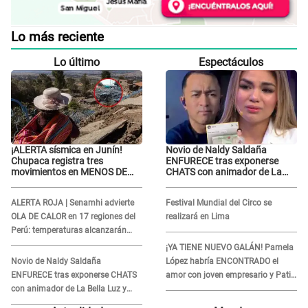
Lo más reciente
Lo último
Espectáculos
¡ALERTA sísmica en Junín!
Novio de Naldy Saldaña
Chupaca registra tres
ENFURECE tras exponerse
movimientos en MENOS DE
CHATS con animador de La
SIETE HORAS
Bella Luz y ADVIERTE:
"Estúp@&# que cree que..."
ALERTA ROJA | Senamhi advierte
Festival Mundial del Circo se
OLA DE CALOR en 17 regiones del
realizará en Lima
Perú: temperaturas alcanzarán
hasta los 37 °C
¡YA TIENE NUEVO GALÁN! Pamela
Novio de Naldy Saldaña
López habría ENCONTRADO el
ENFURECE tras exponerse CHATS
amor con joven empresario y Pati
con animador de La Bella Luz y
Lorena la ECHA en VIVO
ADVIERTE: "Estúp@&# que cree