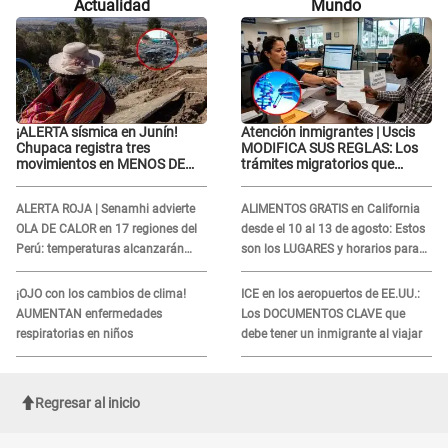
Actualidad
Mundo
que..."
¡ALERTA sísmica en Junín!
Atención inmigrantes | Uscis
Chupaca registra tres
MODIFICA SUS REGLAS: Los
movimientos en MENOS DE
trámites migratorios que
SIETE HORAS
podrían necesitar tu prueba de
ADN
ALERTA ROJA | Senamhi advierte
ALIMENTOS GRATIS en California
OLA DE CALOR en 17 regiones del
desde el 10 al 13 de agosto: Estos
Perú: temperaturas alcanzarán
son los LUGARES y horarios para
hasta los 37 °C
recibir la ayuda
¡OJO con los cambios de clima!
ICE en los aeropuertos de EE.UU.:
AUMENTAN enfermedades
Los DOCUMENTOS CLAVE que
respiratorias en niños
debe tener un inmigrante al viajar
Regresar al inicio