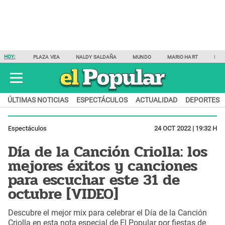
HOY:
PLAZA VEA
NALDY SALDAÑA
MUNDO
MARIO HART
SAM
ÚLTIMAS NOTICIAS
ESPECTÁCULOS
ACTUALIDAD
DEPORTES
Espectáculos
24 OCT 2022 | 19:32 H
Día de la Canción Criolla: los
mejores éxitos y canciones
para escuchar este 31 de
octubre [VIDEO]
Descubre el mejor mix para celebrar el Día de la Canción
Criolla en esta nota especial de El Popular por fiestas de