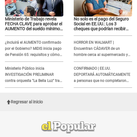
Ministerio de Trabajo revela
No solo es el pago del Seguro
FECHA CLAVE para aprobar el
Social en EE.UU.: Los 3
AUMENTO del sueldo mínimo:
cheques que podrían recibir
"Tenemos que activar..."
millones de personas en
agosto
¿Incluirá el AUMENTO confirmado
HORROR EN WALMART |
por el Gobierno? MIDIS inicia pago
Encuentran CÁDAVER de un
de Pensión 65: requisitos y cómo
hombre cerca al supermercado y
obtener el beneficio economico
esto reveló la autopsia que le
realizaron
Ministerio Público inicia
CONFIRMADO | EE.UU.
INVESTIGACIÓN PRELIMINAR
DEPORTARÁ AUTOMÁTICAMENTE
contra orquesta "La Bella Luz" tras
a personas que no completaron
DENUNCIA de Naldy Saldaña
este formulario clave
Regresar al inicio