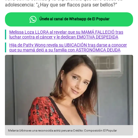
adolescencia: "¿Hay que ser flacos para ser bellos?"
Únete al canal de Whatsapp de El Popular
Melissa Loza LLORA al revelar que su MAMÁ FALLECIÓ tras
luchar contra el cáncer y le dedican EMOTIVA DESPEDIDA
Hija de Patty Wong revela su UBICACIÓN tras darse a conocer
que su mamá dejó a su familia con ASTRONÓMICA DEUDA
Melania Urbina es una reconocida actriz peruana
Crédito: Composición El Popular