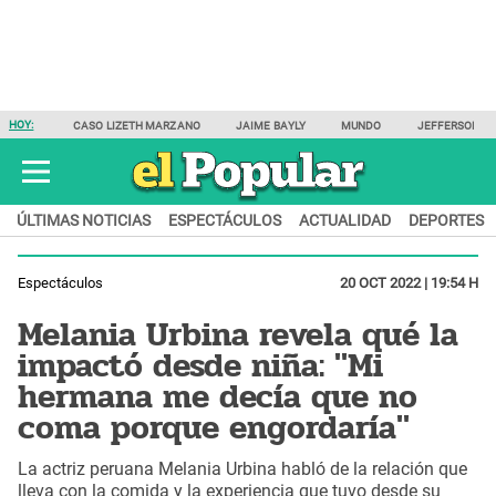
HOY:
CASO LIZETH MARZANO
JAIME BAYLY
MUNDO
JEFFERSON F
ÚLTIMAS NOTICIAS
ESPECTÁCULOS
ACTUALIDAD
DEPORTES
Espectáculos
20 OCT 2022 | 19:54 H
Melania Urbina revela qué la
impactó desde niña: "Mi
hermana me decía que no
coma porque engordaría"
La actriz peruana Melania Urbina habló de la relación que
lleva con la comida y la experiencia que tuvo desde su