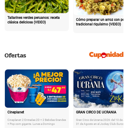
Tallarines verdes peruanos: receta
Cómo preparar un arroz con poll
clásica deliciosa (VIDEO)
tradicional riquísimo (VIDEO)
Ofertas
Cineplanet
GRAN CIRCO DE UCRANIA
Cineplanet: 2 Entradas 2D + 2 Bebidas Grandes
Gran Circo de Ucrania 2026: del 10 de Juli
+ Pop corn gigante. Lunes a Domingo
31 de Agosto en el Jockey Club-Surco