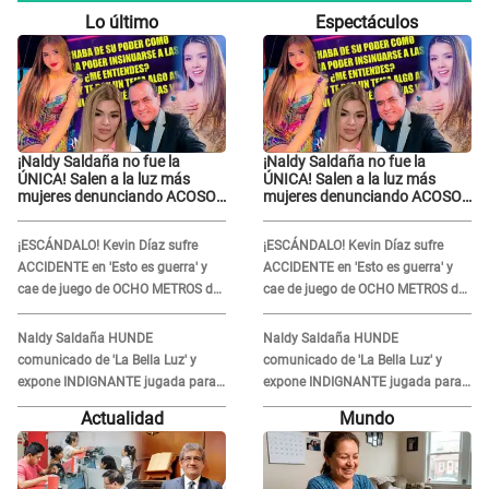
Lo último
Espectáculos
¡Naldy Saldaña no fue la
¡Naldy Saldaña no fue la
ÚNICA! Salen a la luz más
ÚNICA! Salen a la luz más
mujeres denunciando ACOSO
mujeres denunciando ACOSO
en 'La Bella Luz' por parte de
en 'La Bella Luz' por parte de
director
director
¡ESCÁNDALO! Kevin Díaz sufre
¡ESCÁNDALO! Kevin Díaz sufre
ACCIDENTE en 'Esto es guerra' y
ACCIDENTE en 'Esto es guerra' y
cae de juego de OCHO METROS de
cae de juego de OCHO METROS de
altura: "La colchoneta se rompe..."
altura: "La colchoneta se rompe..."
Naldy Saldaña HUNDE
Naldy Saldaña HUNDE
comunicado de 'La Bella Luz' y
comunicado de 'La Bella Luz' y
expone INDIGNANTE jugada para
expone INDIGNANTE jugada para
DEFENDER a director: "Que he
DEFENDER a director: "Que he
Actualidad
Mundo
tenido algo..."
tenido algo..."