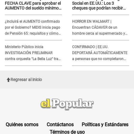
FECHA CLAVE para aprobar el
Social en EE.UU.: Los 3
AUMENTO del sueldo mínimo:
cheques que podrían recibir
"Tenemos que activar..."
millones de personas en
agosto
¿Incluirá el AUMENTO confirmado
HORROR EN WALMART |
por el Gobierno? MIDIS inicia pago
Encuentran CÁDAVER de un
de Pensión 65: requisitos y cómo
hombre cerca al supermercado y
obtener el beneficio economico
esto reveló la autopsia que le
realizaron
Ministerio Público inicia
CONFIRMADO | EE.UU.
INVESTIGACIÓN PRELIMINAR
DEPORTARÁ AUTOMÁTICAMENTE
contra orquesta "La Bella Luz" tras
a personas que no completaron
DENUNCIA de Naldy Saldaña
este formulario clave
Regresar al inicio
Quiénes somos
Contáctanos
Políticas y Estándares
Términos de uso