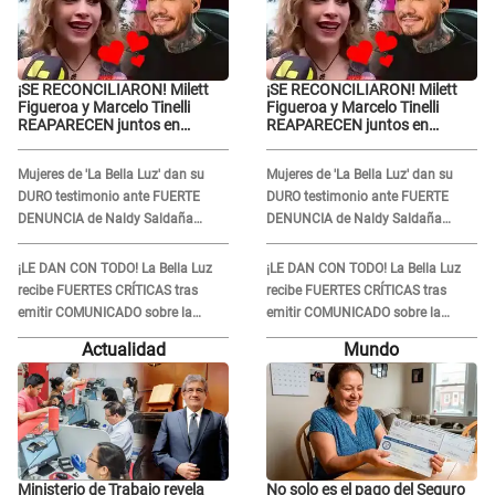
¡SE RECONCILIARON! Milett
¡SE RECONCILIARON! Milett
Figueroa y Marcelo Tinelli
Figueroa y Marcelo Tinelli
REAPARECEN juntos en
REAPARECEN juntos en
Barranco luego de estar
Barranco luego de estar
SEPARADOS durante casi
SEPARADOS durante casi
Mujeres de 'La Bella Luz' dan su
Mujeres de 'La Bella Luz' dan su
cuatro meses
cuatro meses
DURO testimonio ante FUERTE
DURO testimonio ante FUERTE
DENUNCIA de Naldy Saldaña
DENUNCIA de Naldy Saldaña
contra director: "Cualquier
contra director: "Cualquier
acusación de apañamiento..."
acusación de apañamiento..."
¡LE DAN CON TODO! La Bella Luz
¡LE DAN CON TODO! La Bella Luz
recibe FUERTES CRÍTICAS tras
recibe FUERTES CRÍTICAS tras
emitir COMUNICADO sobre la
emitir COMUNICADO sobre la
denuncia de Naldy Saldaña y
denuncia de Naldy Saldaña y
Actualidad
Mundo
SEPARAR a su director musical
SEPARAR a su director musical
Ministerio de Trabajo revela
No solo es el pago del Seguro