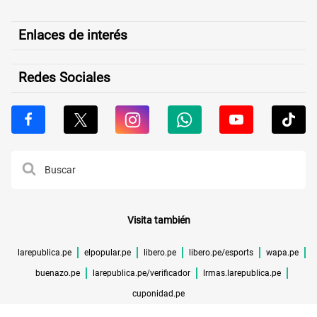
Enlaces de interés
Redes Sociales
Visita también
larepublica.pe
elpopular.pe
libero.pe
libero.pe/esports
wapa.pe
buenazo.pe
larepublica.pe/verificador
lrmas.larepublica.pe
cuponidad.pe