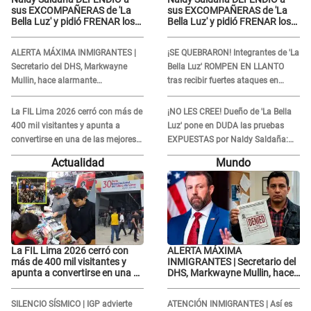
sus EXCOMPAÑERAS de 'La
sus EXCOMPAÑERAS de 'La
Bella Luz' y pidió FRENAR los
Bella Luz' y pidió FRENAR los
FUERTES ATAQUES en redes:
FUERTES ATAQUES en redes:
“Aquí el único culpable...”
“Aquí el único culpable...”
ALERTA MÁXIMA INMIGRANTES |
¡SE QUEBRARON! Integrantes de 'La
Secretario del DHS, Markwayne
Bella Luz' ROMPEN EN LLANTO
Mullin, hace alarmante
tras recibir fuertes ataques en
declaración: "Ahora vamos por
redes por DENUNCIA de acoso
ellos"
contra Naldy Saldaña
La FIL Lima 2026 cerró con más de
¡NO LES CREE! Dueño de 'La Bella
400 mil visitantes y apunta a
Luz' pone en DUDA las pruebas
convertirse en una de las mejores
EXPUESTAS por Naldy Saldaña:
ferias de Latinoamérica
“Quizá se han editado...”
Actualidad
Mundo
La FIL Lima 2026 cerró con
ALERTA MÁXIMA
más de 400 mil visitantes y
INMIGRANTES | Secretario del
apunta a convertirse en una de
DHS, Markwayne Mullin, hace
las mejores ferias de
alarmante declaración: "Ahora
Latinoamérica
vamos por ellos"
SILENCIO SÍSMICO | IGP advierte
ATENCIÓN INMIGRANTES | Así es