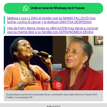
Únete al canal de Whatsapp de El Popular
Melissa Loza LLORA al revelar que su MAMÁ FALLECIÓ tras
luchar contra el cáncer y le dedican EMOTIVA DESPEDIDA
Hija de Patty Wong revela su UBICACIÓN tras darse a conocer
que su mamá dejó a su familia con ASTRONÓMICA DEUDA
Susana Baca cuenta cómo se enteró de su nominación a los Latin Grammy
Fuente: GLR
-
Crédito: Compósición EP