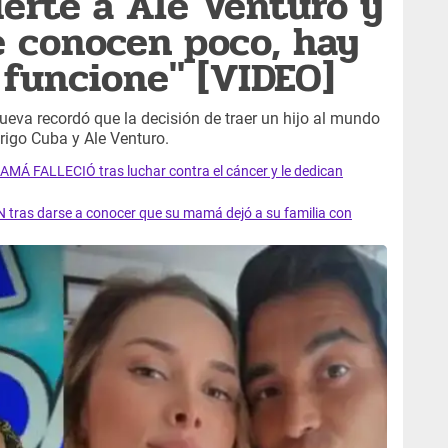
ierte a Ale Venturo y
e conocen poco, hay
 funcione" [VIDEO]
ueva recordó que la decisión de traer un hijo al mundo
rigo Cuba y Ale Venturo.
AMÁ FALLECIÓ tras luchar contra el cáncer y le dedican
 tras darse a conocer que su mamá dejó a su familia con