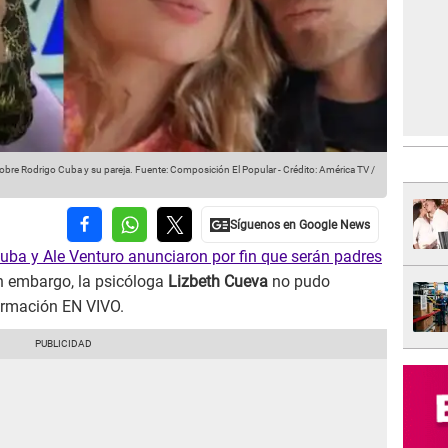
obre Rodrigo Cuba y su pareja.
Fuente: Composición El Popular
-
Crédito: América TV /
uba y Ale Venturo anunciaron por fin que serán padres
in embargo, la psicóloga
Lizbeth Cueva
no pudo
irmación EN VIVO.