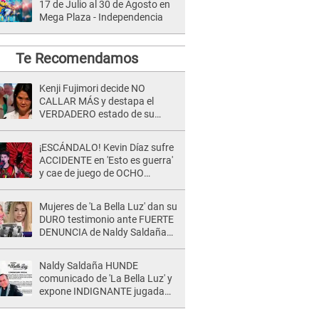
17 de Julio al 30 de Agosto en
Mega Plaza - Independencia
Te Recomendamos
Kenji Fujimori decide NO
CALLAR MÁS y destapa el
VERDADERO estado de su
relación familiar con Keiko
Fujimori: "Mi familia es Érika, mi
¡ESCÁNDALO! Kevin Díaz sufre
suegra..."
ACCIDENTE en 'Esto es guerra'
y cae de juego de OCHO
METROS de altura: "La
colchoneta se rompe..."
Mujeres de 'La Bella Luz' dan su
DURO testimonio ante FUERTE
DENUNCIA de Naldy Saldaña
contra director: "Cualquier
acusación de apañamiento..."
Naldy Saldaña HUNDE
comunicado de 'La Bella Luz' y
expone INDIGNANTE jugada
para DEFENDER a director:
"Que he tenido algo..."