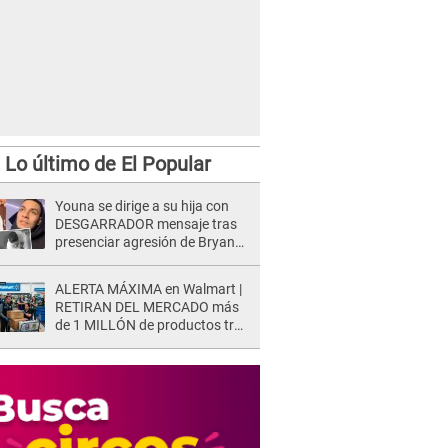
Lo último de El Popular
Youna se dirige a su hija con
DESGARRADOR mensaje tras
presenciar agresión de Bryan
Torres a Samahara Lobatón:
"Perdóname mi amor"
ALERTA MÁXIMA en Walmart |
RETIRAN DEL MERCADO más
de 1 MILLÓN de productos tras
causar HERIDAS GRAVES en
usuarios