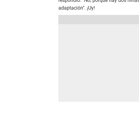
respondió: "No, porque hay dos niñas
adaptación". ¡Uy!