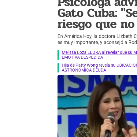
Psicóloga adv
Gato Cuba: "S
riesgo que no
En América Hoy, la doctora Lizbeth C
es muy importante, y aconsejó a Rod
Melissa Loza LLORA al revelar que su M
EMOTIVA DESPEDIDA
Hija de Patty Wong revela su UBICACIÓN
ASTRONÓMICA DEUDA