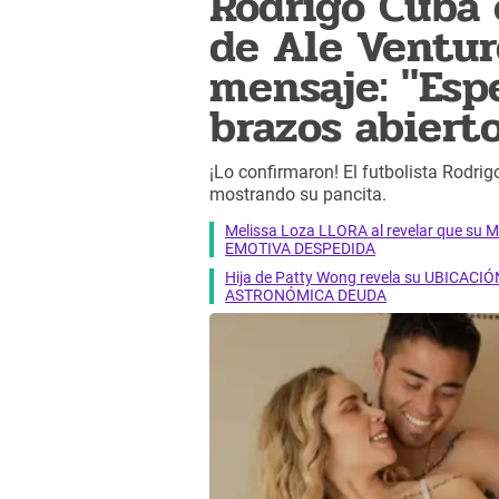
Rodrigo Cuba
de Ale Ventur
mensaje: "Esp
brazos abiert
¡Lo confirmaron! El futbolista Rodrig
mostrando su pancita.
Melissa Loza LLORA al revelar que su M
EMOTIVA DESPEDIDA
Hija de Patty Wong revela su UBICACIÓN
ASTRONÓMICA DEUDA