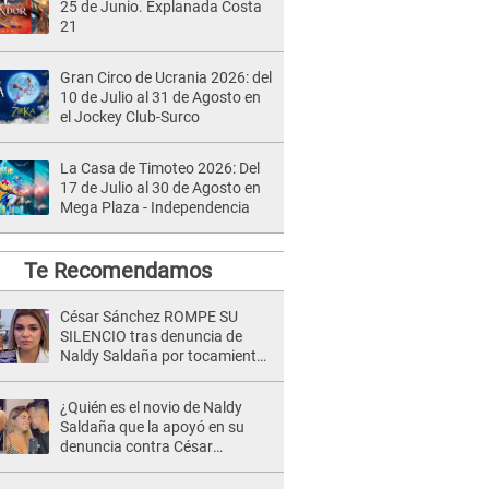
25 de Junio. Explanada Costa
21
Gran Circo de Ucrania 2026: del
10 de Julio al 31 de Agosto en
el Jockey Club-Surco
La Casa de Timoteo 2026: Del
17 de Julio al 30 de Agosto en
Mega Plaza - Independencia
Te Recomendamos
César Sánchez ROMPE SU
SILENCIO tras denuncia de
Naldy Saldaña por tocamientos
indebidos: "Pido respetar la
presunción de inocencia"
¿Quién es el novio de Naldy
Saldaña que la apoyó en su
denuncia contra César
Sánchez y confrontó al dueño
de 'La Bella Luz'?