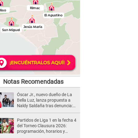
Notas Recomendadas
Óscar Jr., nuevo dueño de La
Bella Luz, lanza propuesta a
Naldy Saldaña tras denuncia:
“Va a haber otro tipo de ley”
Partidos de Liga 1 en la fecha 4
del Torneo Clausura 2026:
programación, horarios y
dónde ver