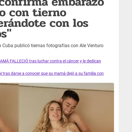
 confirma embarazo
o con tierno
erándote con los
os"
o Cuba publicó tiernas fotografías con Ale Venturo
AMÁ FALLECIÓ tras luchar contra el cáncer y le dedican
 tras darse a conocer que su mamá dejó a su familia con