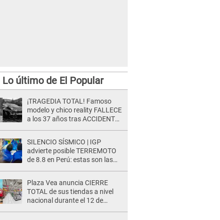
Lo último de El Popular
¡TRAGEDIA TOTAL! Famoso
modelo y chico reality FALLECE
a los 37 años tras ACCIDENTE
durante la grabación de un
comercial
SILENCIO SÍSMICO | IGP
advierte posible TERREMOTO
de 8.8 en Perú: estas son las
zonas más expuestas
Plaza Vea anuncia CIERRE
TOTAL de sus tiendas a nivel
nacional durante el 12 de
agosto por este MOTIVO