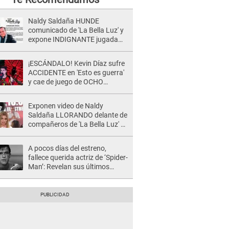
Naldy Saldaña HUNDE
comunicado de 'La Bella Luz' y
expone INDIGNANTE jugada
para DEFENDER a director:
"Que he tenido algo..."
¡ESCÁNDALO! Kevin Díaz sufre
ACCIDENTE en 'Esto es guerra'
y cae de juego de OCHO
METROS de altura: "La
colchoneta se rompe..."
Exponen video de Naldy
Saldaña LLORANDO delante de
compañeros de 'La Bella Luz' y
director denunciado: "La gente
que te da de comer"
A pocos días del estreno,
fallece querida actriz de ‘Spider-
Man’: Revelan sus últimos
momentos de vida