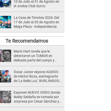
10 de Julio al 31 de Agosto en
el Jockey Club-Surco
La Casa de Timoteo 2026: Del
17 de Julio al 30 de Agosto en
Mega Plaza - Independencia
Te Recomendamos
Mario Hart revela que le
detectaron un TUMOR en
delicada parte del cuerpo y
expone diagnóstico: "Dolores
muy fuertes..."
Óscar Junior expone AUDIOS
de Héctor Boza, exintegrante
de 'La Bella Luz', BURLÁNDOSE
de Anely Dávila tras acusarlo
de maltrato: "Grábame..."
Exponen NUEVO VIDEO donde
Naldy Saldaña es tomada por
sorpresa por César Sánchez y
ella evidencia su REACCIÓN: Le
agarró la mano