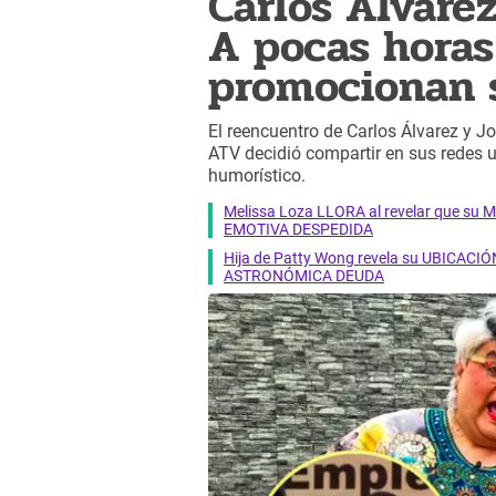
Carlos Álvare
A pocas horas 
promocionan 
El reencuentro de Carlos Álvarez y Jo
ATV decidió compartir en sus redes
humorístico.
Melissa Loza LLORA al revelar que su M
EMOTIVA DESPEDIDA
Hija de Patty Wong revela su UBICACIÓN
ASTRONÓMICA DEUDA