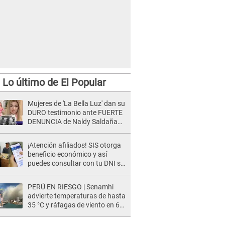
Lo último de El Popular
Mujeres de 'La Bella Luz' dan su
DURO testimonio ante FUERTE
DENUNCIA de Naldy Saldaña
contra director: "Cualquier
acusación de apañamiento..."
¡Atención afiliados! SIS otorga
beneficio económico y así
puedes consultar con tu DNI si
te corresponde
PERÚ EN RIESGO | Senamhi
advierte temperaturas de hasta
35 °C y ráfagas de viento en 6
regiones del país