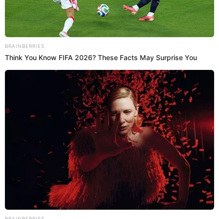
SOBRE EL AUTOR:
ESPECTÁCULOS EL
POPULAR
Somos el mejor equipo en busca de las últimas noticias de
la farándula peruana y Chollywood. Tenemos historias
verídicas y confirmadas con el fin de entretener a nuestros
Populovers.