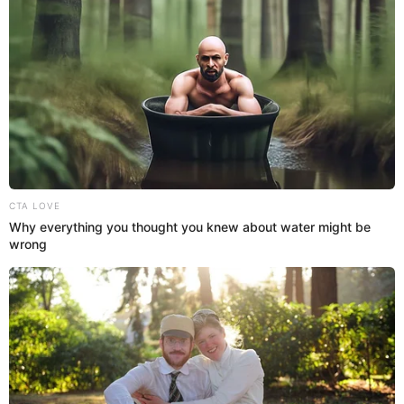
comediantes Edwin Aurora y 'Lucky'
, quienes comentaron
que ya desean ponerle fin a los
enfrentamientos que tiene
con sus colegas
y hacen un llamado a la paz.
“Somos cómicos, y muchos niños y padres de familia nos
ven; no es bueno estar peleando o hablar mal del
compañero. Solo busco un espacio para poder mostrar mi
arte y también dar oportunidad a otros chicos”, cuenta
‘Lucky’