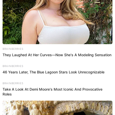
estamos buscando nuevos valores que hagan reír al Perú",
comentó por su parte Edwin Aurora para El Trome.
PUEDES VER:
Edwin Aurora: ¿Qué se sabe de la presunta mafia
que controla a los cómicos de la alameda
Chabuca Granda?
¿Cuánto gana un cómico ambulante
de la Alameda Chabuca Granda?
Son varios los cómicos ambulantes que realizan sus
actividades humorísticas en la Alameda Chabuca Grande
desde hace ya muchos años, cautivando como siempre a
su gran público que disfruta de cada una de sus
presentaciones. Cabe aclarar que sus ganancias dependen
de la afluencia de la gente y esta a su vez varia si son días
particulares, feriados o fines de semana.