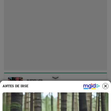
PUEDES VER:
ANTES DE IRSE
Cómicos ambulantes: ¿tienen permiso de la
Municipalidad de Lima para hacer shows en
Chabuca Granda?
Un medio local logró tener una conversación con
los