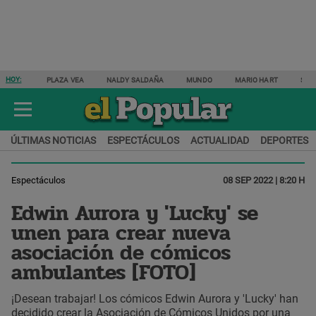
HOY:
PLAZA VEA
NALDY SALDAÑA
MUNDO
MARIO HART
SAM
ÚLTIMAS NOTICIAS
ESPECTÁCULOS
ACTUALIDAD
DEPORTES
Espectáculos
08 SEP 2022 | 8:20 H
Edwin Aurora y 'Lucky' se
unen para crear nueva
asociación de cómicos
ambulantes [FOTO]
¡Desean trabajar! Los cómicos Edwin Aurora y 'Lucky' han
decidido crear la Asociación de Cómicos Unidos por una