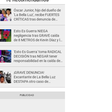
Óscar Junior, hijo del dueño de
'La Bella Luz', recibe FUERTES
CRÍTICAS tras denuncia de
Naldy Saldaña contra su tío:
"Cómplice"
Esto Es Guerra NIEGA
negligencia tras GRAVE caída
de 8 METROS de Kevin Díaz y lo
SEÑALAN: "No adoptó la
postura correcta"
'Esto Es Guerra' toma RADICAL
DECISIÓN tras NEGAR tener
responsabilidad en la caída de
Kevin Díaz desde 8 metros de
altura
¡GRAVE DENUNCIA!
Excantante de La Bella Luz
DESTAPA otro caso de
presunto acoso y pide
PROTECCIÓN por temor a
represalias: "Yo siempre..."