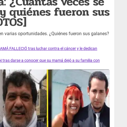
: ¿Cuántas veces se
 y quiénes fueron sus
OTOS]
n varias oportunidades. ¿Quiénes fueron sus galanes?
AMÁ FALLECIÓ tras luchar contra el cáncer y le dedican
 tras darse a conocer que su mamá dejó a su familia con