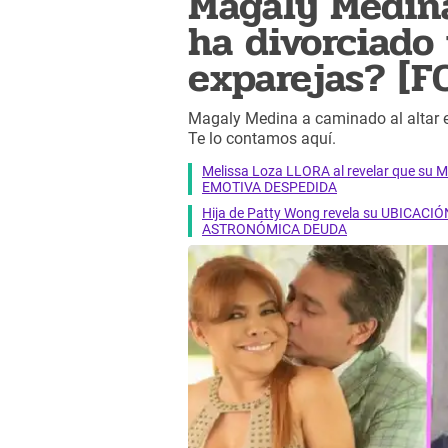
Magaly Medina
ha divorciado
exparejas? [F
Magaly Medina a caminado al altar e
Te lo contamos aquí.
Melissa Loza LLORA al revelar que su M
EMOTIVA DESPEDIDA
Hija de Patty Wong revela su UBICACIÓN
ASTRONÓMICA DEUDA