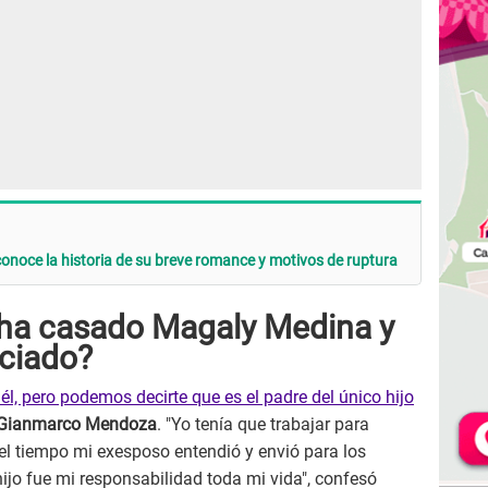
noce la historia de su breve romance y motivos de ruptura
 ha casado Magaly Medina y
rciado?
, pero podemos decirte que es el padre del único hijo
 Gianmarco Mendoza
. "Yo tenía que trabajar para
el tiempo mi exesposo entendió y envió para los
jo fue mi responsabilidad toda mi vida", confesó