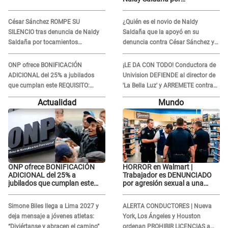
tocamientos indebidos: "Pido
respetar la presunción de
César Sánchez ROMPE SU
¿Quién es el novio de Naldy
inocencia"
SILENCIO tras denuncia de Naldy
Saldaña que la apoyó en su
Saldaña por tocamientos
denuncia contra César Sánchez y
indebidos: "Pido respetar la
confrontó al dueño de 'La Bella
presunción de inocencia"
Luz'?
ONP ofrece BONIFICACIÓN
¡LE DA CON TODO! Conductora de
ADICIONAL del 25% a jubilados
Univision DEFIENDE al director de
que cumplan este REQUISITO:
'La Bella Luz' y ARREMETE contra
revisa si accedes aquí
Naldy Saldaña: “Muchas
Actualidad
Mundo
amantes...”
ONP ofrece BONIFICACIÓN
HORROR en Walmart |
ADICIONAL del 25% a
Trabajador es DENUNCIADO
jubilados que cumplan este
por agresión sexual a una
REQUISITO: revisa si accedes
cliente y su respuesta
aquí
INDIGNÓ A TODOS
Simone Biles llega a Lima 2027 y
ALERTA CONDUCTORES | Nueva
deja mensaje a jóvenes atletas:
York, Los Ángeles y Houston
“Diviértanse y abracen el camino”
ordenan PROHIBIR LICENCIAS a