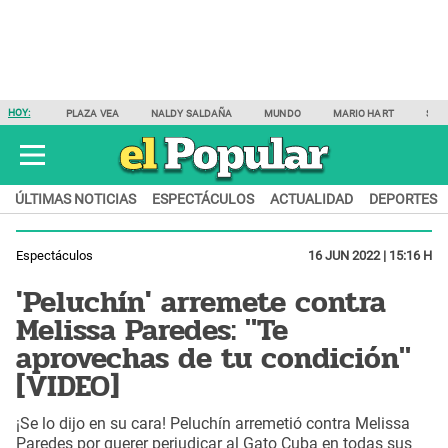
HOY:
PLAZA VEA
NALDY SALDAÑA
MUNDO
MARIO HART
SAM
ÚLTIMAS NOTICIAS
ESPECTÁCULOS
ACTUALIDAD
DEPORTES
Espectáculos
16 JUN 2022 | 15:16 H
'Peluchín' arremete contra
Melissa Paredes: "Te
aprovechas de tu condición"
[VIDEO]
¡Se lo dijo en su cara! Peluchín arremetió contra Melissa
Paredes por querer perjudicar al Gato Cuba en todas sus