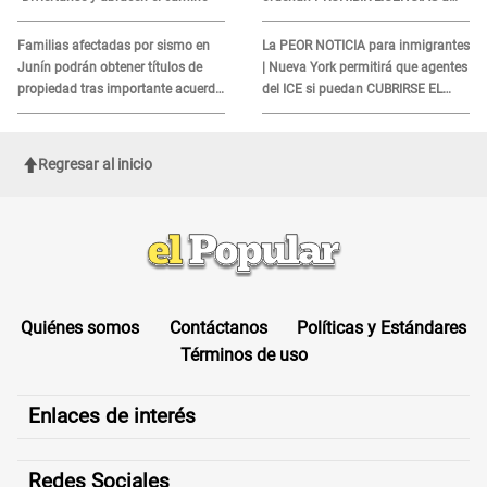
quienes no presenten ESTE
DOCUMENTO
Familias afectadas por sismo en
La PEOR NOTICIA para inmigrantes
Junín podrán obtener títulos de
| Nueva York permitirá que agentes
propiedad tras importante acuerdo
del ICE si puedan CUBRIRSE EL
de Cofopri
ROSTRO
Regresar al inicio
Quiénes somos
Contáctanos
Políticas y Estándares
Términos de uso
Enlaces de interés
Redes Sociales