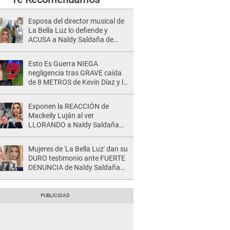
Esposa del director musical de
La Bella Luz lo defiende y
ACUSA a Naldy Saldaña de
tener una relación con él y
otros integrantes
Esto Es Guerra NIEGA
negligencia tras GRAVE caída
de 8 METROS de Kevin Díaz y lo
SEÑALAN: "No adoptó la
postura correcta"
Exponen la REACCIÓN de
Mackeily Luján al ver
LLORANDO a Naldy Saldaña
tras AGRESIÓN de director de
'La Bella Luz': Esto hizo
Mujeres de 'La Bella Luz' dan su
DURO testimonio ante FUERTE
DENUNCIA de Naldy Saldaña
contra director: "Cualquier
acusación de apañamiento..."