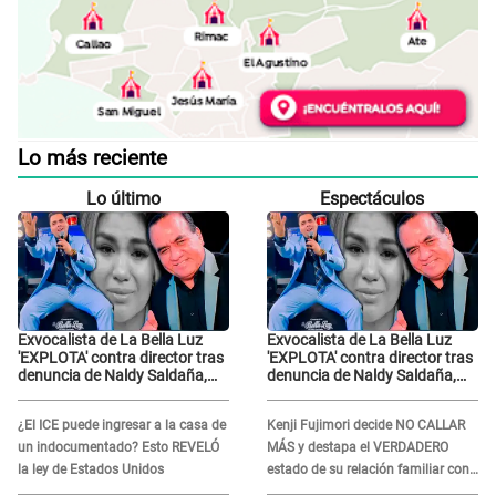
Lo más reciente
Lo último
Espectáculos
Exvocalista de La Bella Luz
Exvocalista de La Bella Luz
'EXPLOTA' contra director tras
'EXPLOTA' contra director tras
denuncia de Naldy Saldaña,
denuncia de Naldy Saldaña,
LO INSULTA y lanza GRAVE
LO INSULTA y lanza GRAVE
advertencia: "Falta que rueden
advertencia: "Falta que rueden
¿El ICE puede ingresar a la casa de
Kenji Fujimori decide NO CALLAR
dos cabezas más"
dos cabezas más"
un indocumentado? Esto REVELÓ
MÁS y destapa el VERDADERO
la ley de Estados Unidos
estado de su relación familiar con
Keiko Fujimori: "Mi familia es Érika,