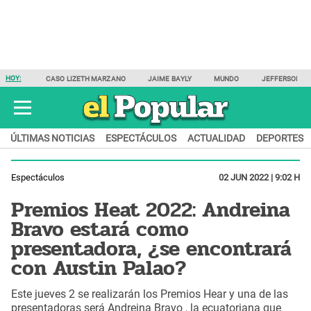
HOY:
CASO LIZETH MARZANO
JAIME BAYLY
MUNDO
JEFFERSON F
ÚLTIMAS NOTICIAS
ESPECTÁCULOS
ACTUALIDAD
DEPORTES
Espectáculos
02 JUN 2022 | 9:02 H
Premios Heat 2022: Andreina
Bravo estará como
presentadora, ¿se encontrará
con Austin Palao?
Este jueves 2 se realizarán los Premios Hear y una de las
presentadoras será Andreina Bravo , la ecuatoriana que