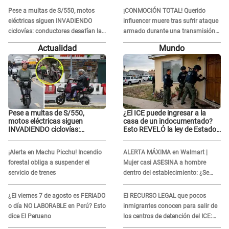
mi suegra..."
Pese a multas de S/550, motos
¡CONMOCIÓN TOTAL! Querido
eléctricas siguen INVADIENDO
influencer muere tras sufrir ataque
ciclovías: conductores desafían las
armado durante una transmisión
nuevas reglas
en vivo
Actualidad
Mundo
Pese a multas de S/550,
¿El ICE puede ingresar a la
motos eléctricas siguen
casa de un indocumentado?
INVADIENDO ciclovías:
Esto REVELÓ la ley de Estados
conductores desafían las
Unidos
nuevas reglas
¡Alerta en Machu Picchu! Incendio
ALERTA MÁXIMA en Walmart |
forestal obliga a suspender el
Mujer casi ASESINA a hombre
servicio de trenes
dentro del establecimiento: ¿Se
logró atrapar al sospechoso?
¿El viernes 7 de agosto es FERIADO
El RECURSO LEGAL que pocos
o día NO LABORABLE en Perú? Esto
inmigrantes conocen para salir de
dice El Peruano
los centros de detención del ICE:
Trump quiere ELIMINARLO