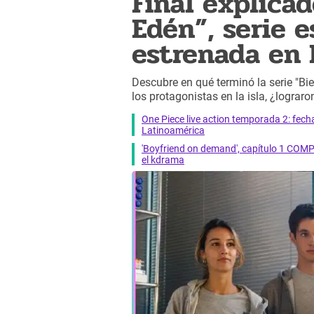
Final explica
Edén”, serie 
estrenada en 
Descubre en qué terminó la serie "Bi
los protagonistas en la isla, ¿lograr
One Piece live action temporada 2: fecha 
Latinoamérica
'Boyfriend on demand', capítulo 1 COMP
el kdrama