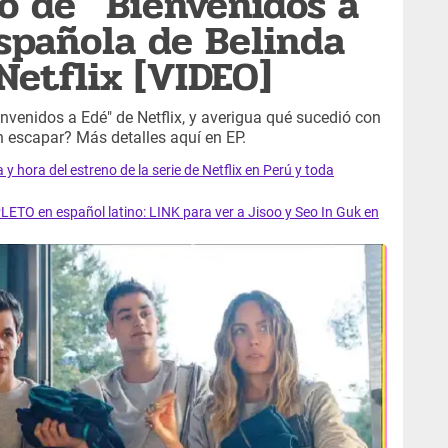
do de “Bienvenidos a
española de Belinda
Netflix [VIDEO]
envenidos a Edé" de Netflix, y averigua qué sucedió con
on escapar? Más detalles aquí en EP.
y hora del estreno de la serie de Netflix en Perú y toda
LETO en español latino: LINK para ver a Jisoo y Seo In Guk en