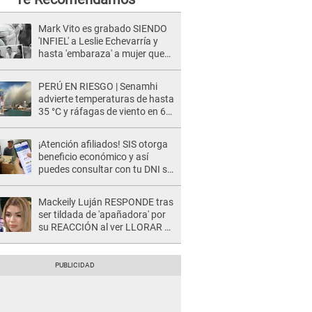
Mark Vito es grabado SIENDO
'INFIEL' a Leslie Echevarría y
hasta 'embaraza' a mujer que
sería su AMANTE: "¡Eres un
desgraciado! "
PERÚ EN RIESGO | Senamhi
advierte temperaturas de hasta
35 °C y ráfagas de viento en 6
regiones del país
¡Atención afiliados! SIS otorga
beneficio económico y así
puedes consultar con tu DNI si
te corresponde
Mackeily Luján RESPONDE tras
ser tildada de 'apañadora' por
su REACCIÓN al ver LLORAR a
Naldy Saldaña tras acoso: "No
sabía la magnitud"