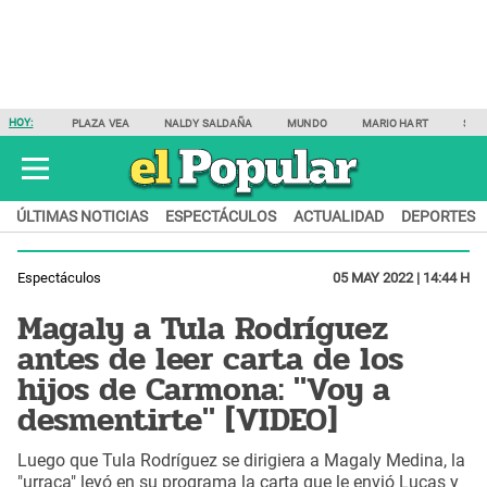
HOY:
PLAZA VEA
NALDY SALDAÑA
MUNDO
MARIO HART
SAM
ÚLTIMAS NOTICIAS
ESPECTÁCULOS
ACTUALIDAD
DEPORTES
Espectáculos
05 MAY 2022 | 14:44 H
Magaly a Tula Rodríguez
antes de leer carta de los
hijos de Carmona: "Voy a
desmentirte" [VIDEO]
Luego que Tula Rodríguez se dirigiera a Magaly Medina, la
"urraca" leyó en su programa la carta que le envió Lucas y