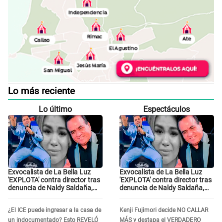
Lo más reciente
Lo último
Espectáculos
Exvocalista de La Bella Luz
Exvocalista de La Bella Luz
'EXPLOTA' contra director tras
'EXPLOTA' contra director tras
denuncia de Naldy Saldaña,
denuncia de Naldy Saldaña,
LO INSULTA y lanza GRAVE
LO INSULTA y lanza GRAVE
advertencia: "Falta que rueden
advertencia: "Falta que rueden
¿El ICE puede ingresar a la casa de
Kenji Fujimori decide NO CALLAR
dos cabezas más"
dos cabezas más"
un indocumentado? Esto REVELÓ
MÁS y destapa el VERDADERO