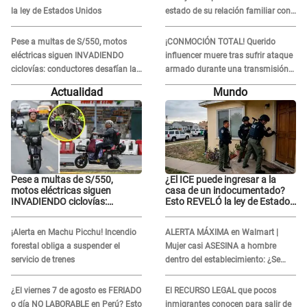
la ley de Estados Unidos
estado de su relación familiar con
Keiko Fujimori: "Mi familia es Érika,
mi suegra..."
Pese a multas de S/550, motos
¡CONMOCIÓN TOTAL! Querido
eléctricas siguen INVADIENDO
influencer muere tras sufrir ataque
ciclovías: conductores desafían las
armado durante una transmisión
nuevas reglas
en vivo
Actualidad
Mundo
Pese a multas de S/550,
¿El ICE puede ingresar a la
motos eléctricas siguen
casa de un indocumentado?
INVADIENDO ciclovías:
Esto REVELÓ la ley de Estados
conductores desafían las
Unidos
nuevas reglas
¡Alerta en Machu Picchu! Incendio
ALERTA MÁXIMA en Walmart |
forestal obliga a suspender el
Mujer casi ASESINA a hombre
servicio de trenes
dentro del establecimiento: ¿Se
logró atrapar al sospechoso?
¿El viernes 7 de agosto es FERIADO
El RECURSO LEGAL que pocos
o día NO LABORABLE en Perú? Esto
inmigrantes conocen para salir de