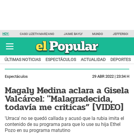
HOY:
CASO LIZETH MARZANO
JAIME BAYLY
MUNDO
JEFFERSON F
ÚLTIMAS NOTICIAS
ESPECTÁCULOS
ACTUALIDAD
DEPORTES
Espectáculos
29 ABR 2022 | 23:34 H
Magaly Medina aclara a Gisela
Valcárcel: "Malagradecida,
todavía me criticas” [VIDEO]
'Urraca' no se quedó callada y acusó que la rubia imita el
contenido de su programa para que lo use su hija Ethel
Pozo en su programa matutino