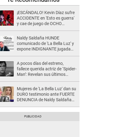
¡ESCÁNDALO! Kevin Díaz sufre
ACCIDENTE en 'Esto es guerra'
y cae de juego de OCHO
METROS de altura: "La
colchoneta se rompe..."
Naldy Saldaña HUNDE
comunicado de 'La Bella Luz' y
expone INDIGNANTE jugada
para DEFENDER a director:
"Que he tenido algo..."
A pocos días del estreno,
fallece querida actriz de ‘Spider-
Man’: Revelan sus últimos
momentos de vida
Mujeres de 'La Bella Luz' dan su
DURO testimonio ante FUERTE
DENUNCIA de Naldy Saldaña
contra director: "Cualquier
acusación de apañamiento..."