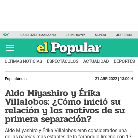
HOY:
CASO LIZETH MARZANO
JAIME BAYLY
MUNDO
JEFFERSON F
ÚLTIMAS NOTICIAS
ESPECTÁCULOS
ACTUALIDAD
DEPORTES
Espectáculos
21 ABR 2022 | 13:00 H
Aldo Miyashiro y Érika
Villalobos: ¿Cómo inició su
relación y los motivos de su
primera separación?
Aldo Miyashiro y Érika Villalobos eran considerados una
de las parejas más estables de la farándula limeña con 17