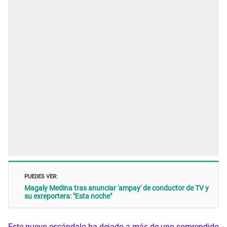
PUEDES VER:
Magaly Medina tras anunciar 'ampay' de conductor de TV y
su exreportera: "Esta noche"
Este nuevo escándalo ha dejado a más de uno sorprendido