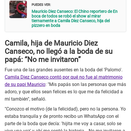
PUEDES VER:
Mauricio Diez Canseco: El Chino reportero de En
boca de todos se robó el show al mirar
tiernamente a Camila Díez Canseco, hija del
pizzero en boda
Camila, hija de Mauricio Diez
Canseco, no llegó a la boda de su
papá: “No me invitaron”
Fue una de las grandes ausentes en la boda del 'Palomo'.
Camila Diez Canseco contó por qué no fue al matrimonio
de su papi Mauricio
: "Mis papás son las personas que más
adoro, y que ellos sean felices es lo que me da felicidad a
mí también", señaló.
"Conozco el motivo (de la felicidad), pero no la persona. Yo
estaba tranquila y de pronto recibo un WhatsApp con el
parte de la boda que decía: 'hijita me voy a casar, solo se
vive una vez' y ahí me contó la historia… No me invitaron a