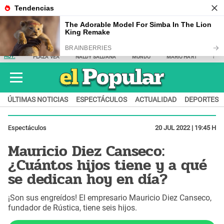
HOY:
PLAZA VEA
NALDY SALDAÑA
MUNDO
MARIO HART
SAM
ÚLTIMAS NOTICIAS
ESPECTÁCULOS
ACTUALIDAD
DEPORTES
Espectáculos
20 JUL 2022 | 19:45 H
Mauricio Diez Canseco:
¿Cuántos hijos tiene y a qué
se dedican hoy en día?
¡Son sus engreídos! El empresario Mauricio Diez Canseco,
fundador de Rústica, tiene seis hijos.