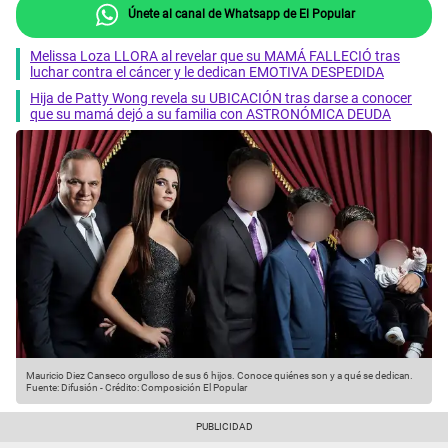
Únete al canal de Whatsapp de El Popular
Melissa Loza LLORA al revelar que su MAMÁ FALLECIÓ tras
luchar contra el cáncer y le dedican EMOTIVA DESPEDIDA
Hija de Patty Wong revela su UBICACIÓN tras darse a conocer
que su mamá dejó a su familia con ASTRONÓMICA DEUDA
Mauricio Diez Canseco orgulloso de sus 6 hijos. Conoce quiénes son y a qué se dedican.
Fuente: Difusión
-
Crédito: Composición El Popular