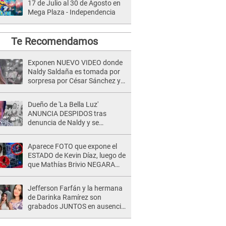
17 de Julio al 30 de Agosto en
Mega Plaza - Independencia
Te Recomendamos
Exponen NUEVO VIDEO donde
Naldy Saldaña es tomada por
sorpresa por César Sánchez y
ella evidencia su REACCIÓN: Le
agarró la mano
Dueño de 'La Bella Luz'
ANUNCIA DESPIDOS tras
denuncia de Naldy y se
pronuncia sobre cantantes:
"Mis chicas están siendo
Aparece FOTO que expone el
vulneradas"
ESTADO de Kevin Díaz, luego de
que Mathías Brivio NEGARA
que fue un accidente: Lleva
collarín
Jefferson Farfán y la hermana
de Darinka Ramírez son
grabados JUNTOS en ausencia
de Xiomy Kanashiro: "Siempre
va acompañada..."