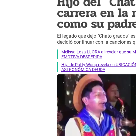
Hijo del "Chat
carrera en la
como su padre
El legado que dejo "Chato grados" es
decidió continuar con la canciones q
Melissa Loza LLORA al revelar que su M
EMOTIVA DESPEDIDA
Hija de Patty Wong revela su UBICACIÓN
ASTRONÓMICA DEUDA