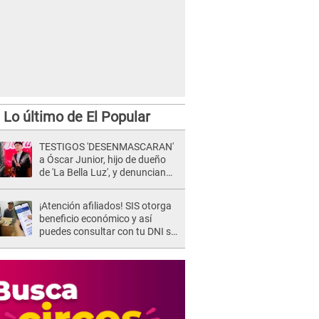
Lo último de El Popular
TESTIGOS 'DESENMASCARAN'
a Óscar Junior, hijo de dueño
de 'La Bella Luz', y denuncian
maltratos en la orquesta: "Los
humilla..."
¡Atención afiliados! SIS otorga
beneficio económico y así
puedes consultar con tu DNI si
te corresponde