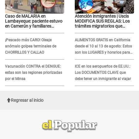
Caso de MALARIA en
Atención inmigrantes | Uscis
Lambayeque: paciente estuvo
MODIFICA SUS REGLAS: Los
en Camerún y familiares
trámites migratorios que
denuncian demora en
podrían necesitar tu prueba de
tratamiento
ADN
¡Pescado más CARO! Oleaje
ALIMENTOS GRATIS en California
anómalo golpea terminales de
desde el 10 al 13 de agosto: Estos
CHORRILLOS Y CALLAO
son los LUGARES y horarios para
recibir la ayuda
Vacunación CONTRA el DENGUE:
ICE en los aeropuertos de EE.UU.:
estas son las regiones priorizadas
Los DOCUMENTOS CLAVE que
por el Minsa
debe tener un inmigrante al viajar
Regresar al inicio