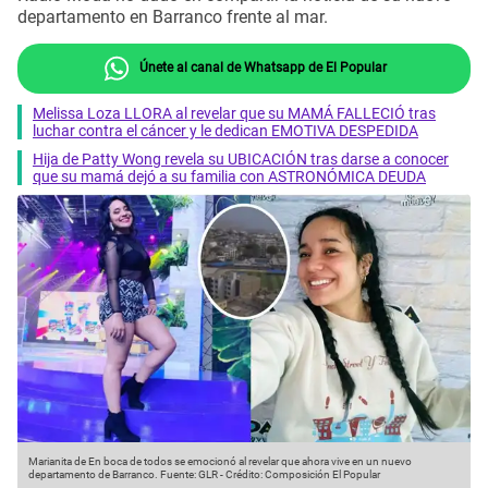
departamento en Barranco frente al mar.
Únete al canal de Whatsapp de El Popular
Melissa Loza LLORA al revelar que su MAMÁ FALLECIÓ tras
luchar contra el cáncer y le dedican EMOTIVA DESPEDIDA
Hija de Patty Wong revela su UBICACIÓN tras darse a conocer
que su mamá dejó a su familia con ASTRONÓMICA DEUDA
Marianita de En boca de todos se emocionó al revelar que ahora vive en un nuevo
departamento de Barranco.
Fuente: GLR
-
Crédito: Composición El Popular