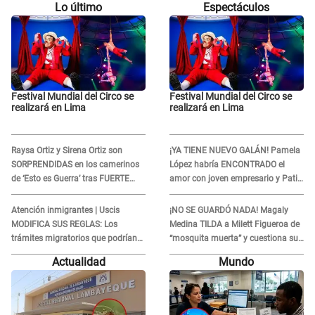
Lo último
Espectáculos
Festival Mundial del Circo se
Festival Mundial del Circo se
realizará en Lima
realizará en Lima
Raysa Ortiz y Sirena Ortiz son
¡YA TIENE NUEVO GALÁN! Pamela
SORPRENDIDAS en los camerinos
López habría ENCONTRADO el
de ‘Esto es Guerra’ tras FUERTE
amor con joven empresario y Pati
ENFRENTAMIENTO con Gabriel
Lorena la ECHA en VIVO
Moisés: “Gracias”
Atención inmigrantes | Uscis
¡NO SE GUARDÓ NADA! Magaly
MODIFICA SUS REGLAS: Los
Medina TILDA a Milett Figueroa de
trámites migratorios que podrían
“mosquita muerta” y cuestiona su
necesitar tu prueba de ADN
RECONCILIACIÓN con Marcelo
Actualidad
Mundo
Tinelli en TV argentina