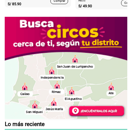
Comprar
PRECIO
Comp
S/
85.90
S/
49.90
Lo más reciente