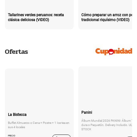
Tallarines verdes peruanos: receta
Cómo preparar un arroz con poll
clásica deliciosa (VIDEO)
tradicional riquísimo (VIDEO)
Ofertas
Panini
La Bistecca
Álbum Mundial 2026 PANINI: Álbum Tap
Buffet Almuerzo o Cena + Postre + 1 Ice tea en
dura o Paquetón. Delivery Incluido. ULTI
sus 4 locales
STOCK
PRECIO