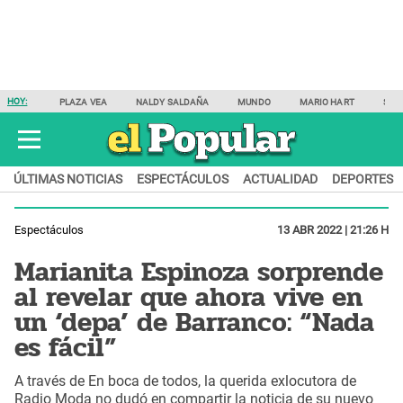
HOY:
PLAZA VEA
NALDY SALDAÑA
MUNDO
MARIO HART
SAM
ÚLTIMAS NOTICIAS
ESPECTÁCULOS
ACTUALIDAD
DEPORTES
Espectáculos
13 ABR 2022 | 21:26 H
Marianita Espinoza sorprende
al revelar que ahora vive en
un ‘depa’ de Barranco: “Nada
es fácil”
A través de En boca de todos, la querida exlocutora de
Radio Moda no dudó en compartir la noticia de su nuevo