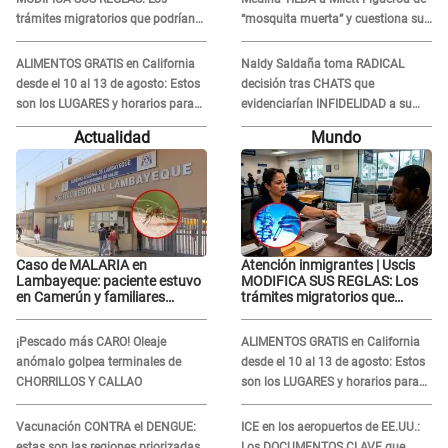
trámites migratorios que podrían
“mosquita muerta” y cuestiona su
necesitar tu prueba de ADN
RECONCILIACIÓN con Marcelo
Tinelli en TV argentina
ALIMENTOS GRATIS en California
Naldy Saldaña toma RADICAL
desde el 10 al 13 de agosto: Estos
decisión tras CHATS que
son los LUGARES y horarios para
evidenciarían INFIDELIDAD a su
recibir la ayuda
novio con animador de 'La Bella
Actualidad
Mundo
Luz': "Un día..."
Caso de MALARIA en
Atención inmigrantes | Uscis
Lambayeque: paciente estuvo
MODIFICA SUS REGLAS: Los
en Camerún y familiares
trámites migratorios que
denuncian demora en
podrían necesitar tu prueba de
tratamiento
ADN
¡Pescado más CARO! Oleaje
ALIMENTOS GRATIS en California
anómalo golpea terminales de
desde el 10 al 13 de agosto: Estos
CHORRILLOS Y CALLAO
son los LUGARES y horarios para
recibir la ayuda
Vacunación CONTRA el DENGUE:
ICE en los aeropuertos de EE.UU.:
estas son las regiones priorizadas
Los DOCUMENTOS CLAVE que