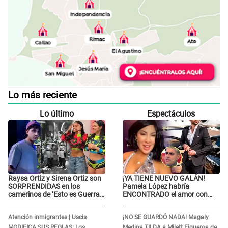
Lo más reciente
Lo último
Espectáculos
Raysa Ortiz y Sirena Ortiz son
¡YA TIENE NUEVO GALÁN!
SORPRENDIDAS en los
Pamela López habría
camerinos de ‘Esto es Guerra’
ENCONTRADO el amor con
tras FUERTE
joven empresario y Pati Lorena
ENFRENTAMIENTO con
la ECHA en VIVO
Atención inmigrantes | Uscis
¡NO SE GUARDÓ NADA! Magaly
Gabriel Moisés: “Gracias”
MODIFICA SUS REGLAS: Los
Medina TILDA a Milett Figueroa de