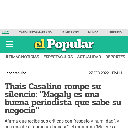
HOY:
CASO LIZETH MARZANO
JAIME BAYLY
MUNDO
JEFFERSON F
ÚLTIMAS NOTICIAS
ESPECTÁCULOS
ACTUALIDAD
DEPORTES
Espectáculos
27 FEB 2022 | 17:41 H
Thais Casalino rompe su
silencio: "Magaly es una
buena periodista que sabe su
negocio"
Afirma que recibe sus críticas con "respeto y humildad", y
no considera "como un fracaso", el programa 'Mujeres al