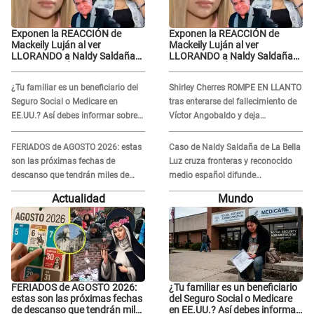
Exponen la REACCIÓN de
Exponen la REACCIÓN de
Mackeily Luján al ver
Mackeily Luján al ver
LLORANDO a Naldy Saldaña
LLORANDO a Naldy Saldaña
tras AGRESIÓN de director de
tras AGRESIÓN de director de
'La Bella Luz': Esto hizo
'La Bella Luz': Esto hizo
¿Tu familiar es un beneficiario del
Shirley Cherres ROMPE EN LLANTO
Seguro Social o Medicare en
tras enterarse del fallecimiento de
EE.UU.? Así debes informar sobre
Víctor Angobaldo y deja
su muerte para EVITAR COBROS
DESGARRADOR mensaje: "Mi
corazón está roto..."
FERIADOS de AGOSTO 2026: estas
Caso de Naldy Saldaña de La Bella
son las próximas fechas de
Luz cruza fronteras y reconocido
descanso que tendrán miles de
medio español difunde
peruanos
INDIGNANTE video: "Un hombre
Actualidad
Mundo
semicalvo que le dobla la edad"
FERIADOS de AGOSTO 2026:
¿Tu familiar es un beneficiario
estas son las próximas fechas
del Seguro Social o Medicare
de descanso que tendrán miles
en EE.UU.? Así debes informar