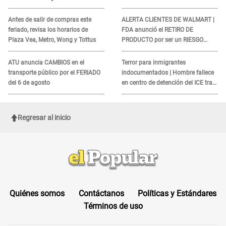
de peruanos
sobre su muerte para EVITAR
COBROS
Antes de salir de compras este
ALERTA CLIENTES DE WALMART |
feriado, revisa los horarios de
FDA anunció el RETIRO DE
Plaza Vea, Metro, Wong y Tottus
PRODUCTO por ser un RIESGO
MORTAL para consumidores: ¿Cuál
es?
ATU anuncia CAMBIOS en el
Terror para inmigrantes
transporte público por el FERIADO
indocumentados | Hombre fallece
del 6 de agosto
en centro de detención del ICE tras
sufrir una "emergencia médica"
Regresar al inicio
Quiénes somos
Contáctanos
Políticas y Estándares
Términos de uso