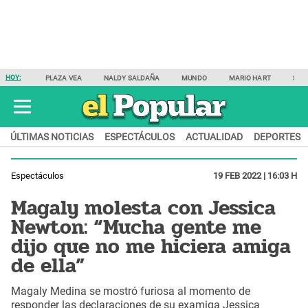
HOY:
PLAZA VEA
NALDY SALDAÑA
MUNDO
MARIO HART
SAM
ÚLTIMAS NOTICIAS
ESPECTÁCULOS
ACTUALIDAD
DEPORTES
Espectáculos
19 FEB 2022 | 16:03 H
Magaly molesta con Jessica
Newton: “Mucha gente me
dijo que no me hiciera amiga
de ella”
Magaly Medina se mostró furiosa al momento de
responder las declaraciones de su examiga Jessica