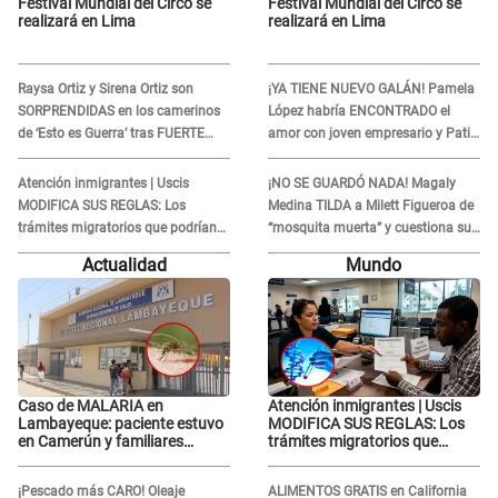
Festival Mundial del Circo se
Festival Mundial del Circo se
realizará en Lima
realizará en Lima
Raysa Ortiz y Sirena Ortiz son
¡YA TIENE NUEVO GALÁN! Pamela
SORPRENDIDAS en los camerinos
López habría ENCONTRADO el
de ‘Esto es Guerra’ tras FUERTE
amor con joven empresario y Pati
ENFRENTAMIENTO con Gabriel
Lorena la ECHA en VIVO
Moisés: “Gracias”
Atención inmigrantes | Uscis
¡NO SE GUARDÓ NADA! Magaly
MODIFICA SUS REGLAS: Los
Medina TILDA a Milett Figueroa de
trámites migratorios que podrían
“mosquita muerta” y cuestiona su
necesitar tu prueba de ADN
RECONCILIACIÓN con Marcelo
Actualidad
Mundo
Tinelli en TV argentina
Caso de MALARIA en
Atención inmigrantes | Uscis
Lambayeque: paciente estuvo
MODIFICA SUS REGLAS: Los
en Camerún y familiares
trámites migratorios que
denuncian demora en
podrían necesitar tu prueba de
tratamiento
ADN
¡Pescado más CARO! Oleaje
ALIMENTOS GRATIS en California