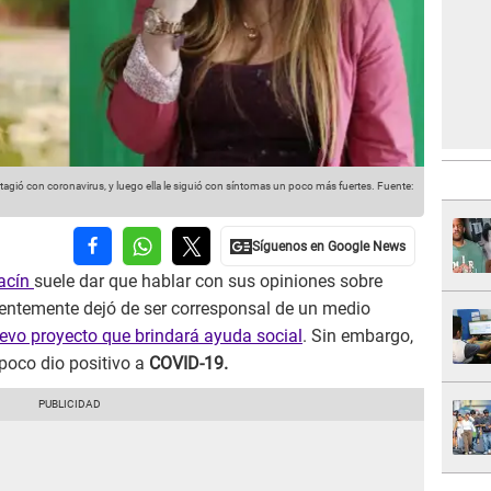
tagió con coronavirus, y luego ella le siguió con síntomas un poco más fuertes.
Fuente:
acín
suele dar que hablar con sus opiniones sobre
ientemente dejó de ser corresponsal de un medio
evo proyecto que brindará ayuda social
. Sin embargo,
poco dio positivo a
COVID-19.