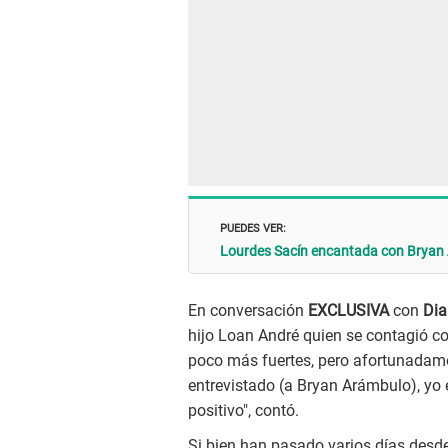
PUEDES VER:
Lourdes Sacín encantada con Bryan 
En conversación
EXCLUSIVA
con
Diar
hijo Loan André quien se contagió c
poco más fuertes, pero afortunadamen
entrevistado (a Bryan Arámbulo), yo 
positivo", contó.
Si bien han pasado varios días desd