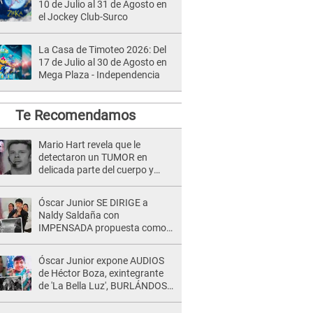
10 de Julio al 31 de Agosto en
el Jockey Club-Surco
La Casa de Timoteo 2026: Del
17 de Julio al 30 de Agosto en
Mega Plaza - Independencia
Te Recomendamos
Mario Hart revela que le
detectaron un TUMOR en
delicada parte del cuerpo y
expone diagnóstico: "Dolores
muy fuertes..."
Óscar Junior SE DIRIGE a
Naldy Saldaña con
IMPENSADA propuesta como
nuevo líder de 'La Bella Luz' tras
denuncia: "Otro tipo de ley..."
Óscar Junior expone AUDIOS
de Héctor Boza, exintegrante
de 'La Bella Luz', BURLÁNDOSE
de Anely Dávila tras acusarlo
de maltrato: "Grábame..."