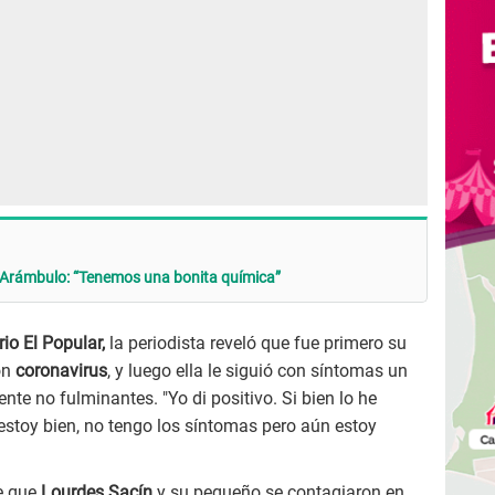
Arámbulo: “Tenemos una bonita química”
io El Popular,
la periodista reveló que fue primero su
on
coronavirus
, y luego ella le siguió con síntomas un
te no fulminantes. "Yo di positivo. Si bien lo he
estoy bien, no tengo los síntomas pero aún estoy
e que
Lourdes Sacín
y su pequeño se contagiaron en