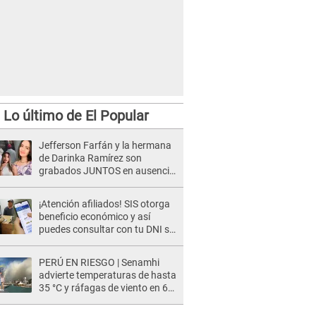
Lo último de El Popular
Jefferson Farfán y la hermana
de Darinka Ramírez son
grabados JUNTOS en ausencia
de Xiomy Kanashiro: "Siempre
va acompañada..."
¡Atención afiliados! SIS otorga
beneficio económico y así
puedes consultar con tu DNI si
te corresponde
PERÚ EN RIESGO | Senamhi
advierte temperaturas de hasta
35 °C y ráfagas de viento en 6
regiones del país