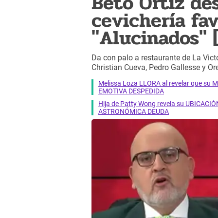
Beto Ortiz de
cevichería fav
"Alucinados" 
Da con palo a restaurante de La Victo
Christian Cueva, Pedro Gallesse y Ore
Melissa Loza LLORA al revelar que su M
EMOTIVA DESPEDIDA
Hija de Patty Wong revela su UBICACIÓN
ASTRONÓMICA DEUDA