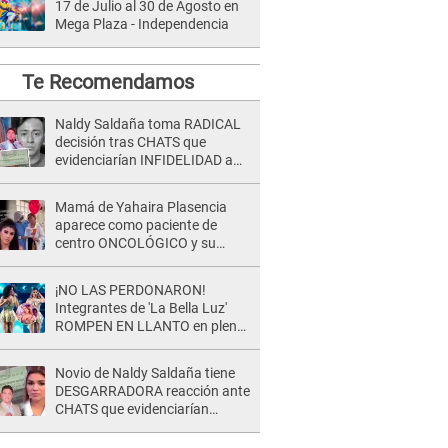
17 de Julio al 30 de Agosto en
Mega Plaza - Independencia
Te Recomendamos
Naldy Saldaña toma RADICAL
decisión tras CHATS que
evidenciarían INFIDELIDAD a
su novio con animador de 'La
Bella Luz': "Un día..."
Mamá de Yahaira Plasencia
aparece como paciente de
centro ONCOLÓGICO y su
hermano lanza DESGARRADOR
mensaje: "Hoy fue la última..."
¡NO LAS PERDONARON!
Integrantes de 'La Bella Luz'
ROMPEN EN LLANTO en pleno
concierto y reciben FUERTES
CRÍTICAS: “La víctima ...”
Novio de Naldy Saldaña tiene
DESGARRADORA reacción ante
CHATS que evidenciarían
INFIDELIDAD con animador de
'La Bella Luz': "Se puso..."