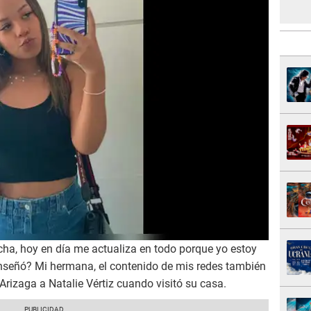
a, hoy en día me actualiza en todo porque yo estoy
nseñó? Mi hermana, el contenido de mis redes también
rizaga a Natalie Vértiz cuando visitó su casa.