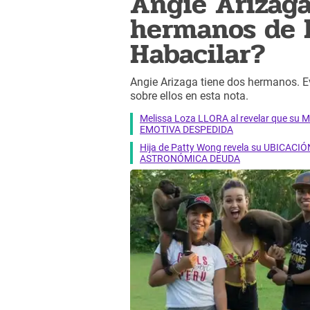
Angie Arizaga
hermanos de l
Habacilar?
Angie Arizaga tiene dos hermanos. E
sobre ellos en esta nota.
Melissa Loza LLORA al revelar que su M
EMOTIVA DESPEDIDA
Hija de Patty Wong revela su UBICACIÓN
ASTRONÓMICA DEUDA