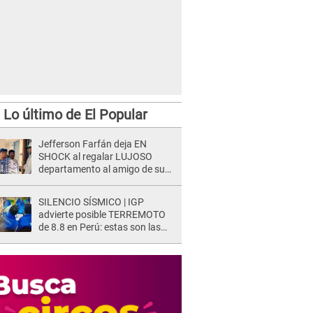
Lo último de El Popular
Jefferson Farfán deja EN
SHOCK al regalar LUJOSO
departamento al amigo de su
hijo y lo HUNDEN en redes: "A
su hija se lo negó"
SILENCIO SÍSMICO | IGP
advierte posible TERREMOTO
de 8.8 en Perú: estas son las
zonas más expuestas