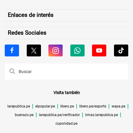
Enlaces de interés
Redes Sociales
Visita también
larepublica.pe
elpopular.pe
libero.pe
libero.pe/esports
wapa.pe
buenazo.pe
larepublica.pe/verificador
lrmas.larepublica.pe
cuponidad.pe