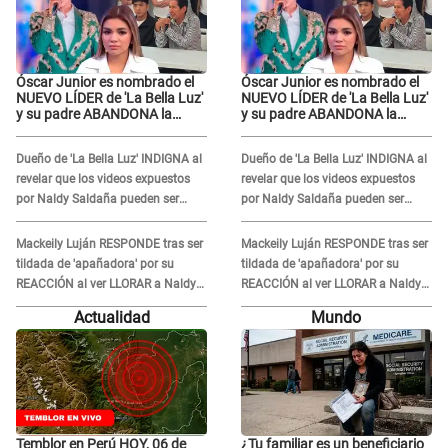
Óscar Junior es nombrado el
Óscar Junior es nombrado el
NUEVO LÍDER de 'La Bella Luz'
NUEVO LÍDER de 'La Bella Luz'
y su padre ABANDONA la
y su padre ABANDONA la
orquesta tras caso Naldy
orquesta tras caso Naldy
Saldaña: "Son errores..."
Saldaña: "Son errores..."
Dueño de 'La Bella Luz' INDIGNA al
Dueño de 'La Bella Luz' INDIGNA al
revelar que los videos expuestos
revelar que los videos expuestos
por Naldy Saldaña pueden ser
por Naldy Saldaña pueden ser
EDITADOS: "Yo tengo sus dos
EDITADOS: "Yo tengo sus dos
visitas..."
visitas..."
Mackeily Luján RESPONDE tras ser
Mackeily Luján RESPONDE tras ser
tildada de 'apañadora' por su
tildada de 'apañadora' por su
REACCIÓN al ver LLORAR a Naldy
REACCIÓN al ver LLORAR a Naldy
Saldaña tras acoso: "No sabía la
Saldaña tras acoso: "No sabía la
Actualidad
Mundo
magnitud"
magnitud"
Temblor en Perú HOY, 06 de
¿Tu familiar es un beneficiario