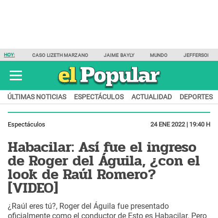
HOY:
CASO LIZETH MARZANO
JAIME BAYLY
MUNDO
JEFFERSON F
ÚLTIMAS NOTICIAS
ESPECTÁCULOS
ACTUALIDAD
DEPORTES
Espectáculos
24 ENE 2022 | 19:40 H
Habacilar: Así fue el ingreso
de Roger del Águila, ¿con el
look de Raúl Romero?
[VIDEO]
¿Raúl eres tú?, Roger del Águila fue presentado
oficialmente como el conductor de Esto es Habacilar. Pero