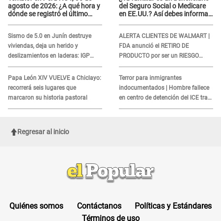
agosto de 2026: ¿A qué hora y
del Seguro Social o Medicare
dónde se registró el último
en EE.UU.? Así debes informar
sismo, según IGP?
sobre su muerte para EVITAR
COBROS
Sismo de 5.0 en Junín destruye
ALERTA CLIENTES DE WALMART |
viviendas, deja un herido y
FDA anunció el RETIRO DE
deslizamientos en laderas: IGP
PRODUCTO por ser un RIESGO
alerta sobre posibles réplicas
MORTAL para consumidores: ¿Cuál
es?
Papa León XIV VUELVE a Chiclayo:
Terror para inmigrantes
recorrerá seis lugares que
indocumentados | Hombre fallece
marcaron su historia pastoral
en centro de detención del ICE tras
sufrir una "emergencia médica"
Regresar al inicio
Quiénes somos
Contáctanos
Políticas y Estándares
Términos de uso