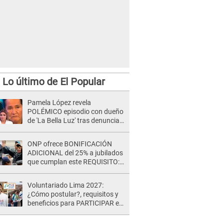
Lo último de El Popular
Pamela López revela
POLÉMICO episodio con dueño
de 'La Bella Luz' tras denuncia
de Naldy Saldaña: "Se acercó..."
ONP ofrece BONIFICACIÓN
ADICIONAL del 25% a jubilados
que cumplan este REQUISITO:
revisa si accedes aquí
Voluntariado Lima 2027:
¿Cómo postular?, requisitos y
beneficios para PARTICIPAR en
los Juegos Panamericanos