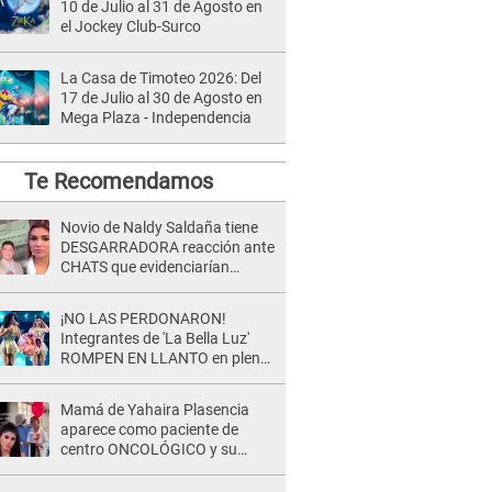
10 de Julio al 31 de Agosto en
el Jockey Club-Surco
La Casa de Timoteo 2026: Del
17 de Julio al 30 de Agosto en
Mega Plaza - Independencia
Te Recomendamos
Novio de Naldy Saldaña tiene
DESGARRADORA reacción ante
CHATS que evidenciarían
INFIDELIDAD con animador de
'La Bella Luz': "Se puso..."
¡NO LAS PERDONARON!
Integrantes de 'La Bella Luz'
ROMPEN EN LLANTO en pleno
concierto y reciben FUERTES
CRÍTICAS: “La víctima ...”
Mamá de Yahaira Plasencia
aparece como paciente de
centro ONCOLÓGICO y su
hermano lanza DESGARRADOR
mensaje: "Hoy fue la última..."