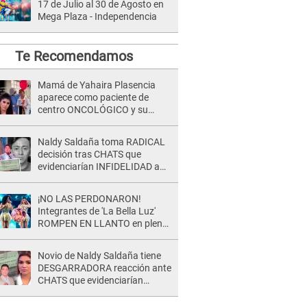
17 de Julio al 30 de Agosto en
Mega Plaza - Independencia
Te Recomendamos
Mamá de Yahaira Plasencia
aparece como paciente de
centro ONCOLÓGICO y su
hermano lanza DESGARRADOR
mensaje: "Hoy fue la última..."
Naldy Saldaña toma RADICAL
decisión tras CHATS que
evidenciarían INFIDELIDAD a
su novio con animador de 'La
Bella Luz': "Un día..."
¡NO LAS PERDONARON!
Integrantes de 'La Bella Luz'
ROMPEN EN LLANTO en pleno
concierto y reciben FUERTES
CRÍTICAS: “La víctima ...”
Novio de Naldy Saldaña tiene
DESGARRADORA reacción ante
CHATS que evidenciarían
INFIDELIDAD con animador de
'La Bella Luz': "Se puso..."