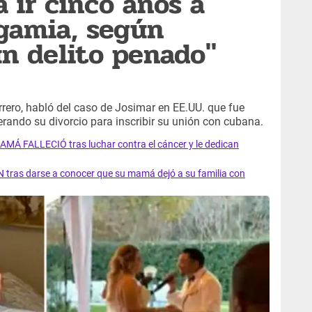
 ir cinco años a
igamia, según
un delito penado"
rero, habló del caso de Josimar en EE.UU. que fue
erando su divorcio para inscribir su unión con cubana.
AMÁ FALLECIÓ tras luchar contra el cáncer y le dedican
 tras darse a conocer que su mamá dejó a su familia con