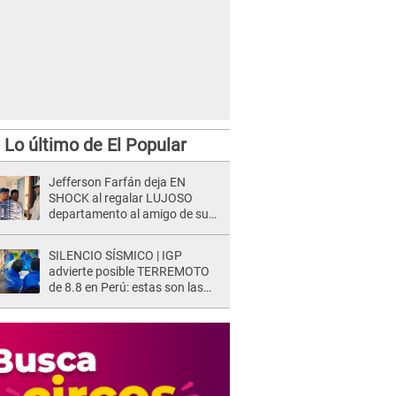
Lo último de El Popular
Jefferson Farfán deja EN
SHOCK al regalar LUJOSO
departamento al amigo de su
hijo y lo HUNDEN en redes: "A
su hija se lo negó"
SILENCIO SÍSMICO | IGP
advierte posible TERREMOTO
de 8.8 en Perú: estas son las
zonas más expuestas