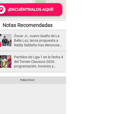
Notas Recomendadas
Óscar Jr., nuevo dueño de La
Bella Luz, lanza propuesta a
Naldy Saldaña tras denuncia:
“Va a haber otro tipo de ley”
Partidos de Liga 1 en la fecha 4
del Torneo Clausura 2026:
programación, horarios y
dónde ver