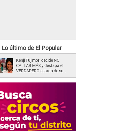
Lo último de El Popular
Kenji Fujimori decide NO
CALLAR MÁS y destapa el
VERDADERO estado de su
relación familiar con Keiko
Fujimori: "Mi familia es Érika, mi
suegra..."