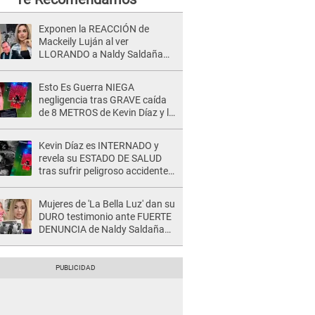
Exponen la REACCIÓN de
Mackeily Luján al ver
LLORANDO a Naldy Saldaña
tras AGRESIÓN de director de
'La Bella Luz': Esto hizo
Esto Es Guerra NIEGA
negligencia tras GRAVE caída
de 8 METROS de Kevin Díaz y lo
SEÑALAN: "No adoptó la
postura correcta"
Kevin Díaz es INTERNADO y
revela su ESTADO DE SALUD
tras sufrir peligroso accidente
en 'EEG' y caer desde altura de
ocho metros
Mujeres de 'La Bella Luz' dan su
DURO testimonio ante FUERTE
DENUNCIA de Naldy Saldaña
contra director: "Cualquier
acusación de apañamiento..."