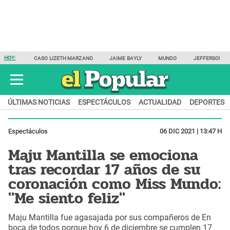
HOY:
CASO LIZETH MARZANO
JAIME BAYLY
MUNDO
JEFFERSON F
ÚLTIMAS NOTICIAS
ESPECTÁCULOS
ACTUALIDAD
DEPORTES
Espectáculos
06 DIC 2021 | 13:47 H
Maju Mantilla se emociona
tras recordar 17 años de su
coronación como Miss Mundo:
"Me siento feliz"
Maju Mantilla fue agasajada por sus compañeros de En
boca de todos porque hoy 6 de diciembre se cumplen 17