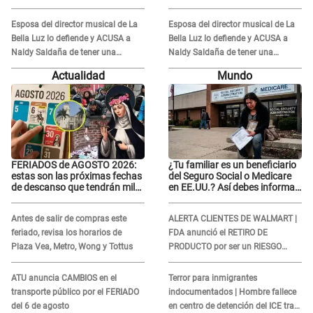
Esposa del director musical de La
Esposa del director musical de La
Bella Luz lo defiende y ACUSA a
Bella Luz lo defiende y ACUSA a
Naldy Saldaña de tener una
Naldy Saldaña de tener una
relación con él y otros integrantes
relación con él y otros integrantes
Actualidad
Mundo
FERIADOS de AGOSTO 2026:
¿Tu familiar es un beneficiario
estas son las próximas fechas
del Seguro Social o Medicare
de descanso que tendrán miles
en EE.UU.? Así debes informar
de peruanos
sobre su muerte para EVITAR
COBROS
Antes de salir de compras este
ALERTA CLIENTES DE WALMART |
feriado, revisa los horarios de
FDA anunció el RETIRO DE
Plaza Vea, Metro, Wong y Tottus
PRODUCTO por ser un RIESGO
MORTAL para consumidores: ¿Cuál
es?
ATU anuncia CAMBIOS en el
Terror para inmigrantes
transporte público por el FERIADO
indocumentados | Hombre fallece
del 6 de agosto
en centro de detención del ICE tras