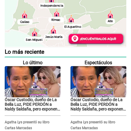
Lo más reciente
Lo último
Espectáculos
Óscar Custodio, dueño de La
Óscar Custodio, dueño de La
Bella Luz, PIDE PERDÓN a
Bella Luz, PIDE PERDÓN a
Naldy Saldaña, pero exponen
Naldy Saldaña, pero exponen
audio donde le reclama por
audio donde le reclama por
VIDEOS: "No hay necesidad de
VIDEOS: "No hay necesidad de
Agatha Lys presentó su libro
Agatha Lys presentó su libro
grabar"
grabar"
Cartas Marcadas
Cartas Marcadas