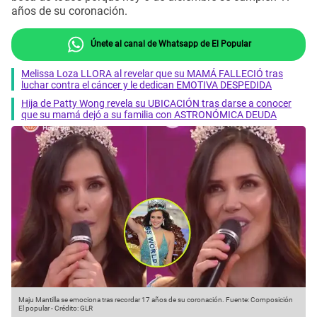
años de su coronación.
Únete al canal de Whatsapp de El Popular
Melissa Loza LLORA al revelar que su MAMÁ FALLECIÓ tras
luchar contra el cáncer y le dedican EMOTIVA DESPEDIDA
Hija de Patty Wong revela su UBICACIÓN tras darse a conocer
que su mamá dejó a su familia con ASTRONÓMICA DEUDA
Maju Mantilla se emociona tras recordar 17 años de su coronación.
Fuente: Composición
El popular
-
Crédito: GLR