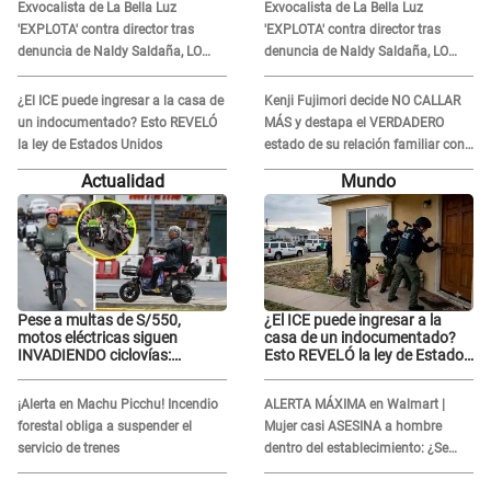
Exvocalista de La Bella Luz
Exvocalista de La Bella Luz
quedar así"
quedar así"
'EXPLOTA' contra director tras
'EXPLOTA' contra director tras
denuncia de Naldy Saldaña, LO
denuncia de Naldy Saldaña, LO
INSULTA y lanza GRAVE
INSULTA y lanza GRAVE
advertencia: "Falta que rueden dos
advertencia: "Falta que rueden dos
¿El ICE puede ingresar a la casa de
Kenji Fujimori decide NO CALLAR
cabezas más"
cabezas más"
un indocumentado? Esto REVELÓ
MÁS y destapa el VERDADERO
la ley de Estados Unidos
estado de su relación familiar con
Keiko Fujimori: "Mi familia es Érika,
Actualidad
Mundo
mi suegra..."
Pese a multas de S/550,
¿El ICE puede ingresar a la
motos eléctricas siguen
casa de un indocumentado?
INVADIENDO ciclovías:
Esto REVELÓ la ley de Estados
conductores desafían las
Unidos
nuevas reglas
¡Alerta en Machu Picchu! Incendio
ALERTA MÁXIMA en Walmart |
forestal obliga a suspender el
Mujer casi ASESINA a hombre
servicio de trenes
dentro del establecimiento: ¿Se
logró atrapar al sospechoso?