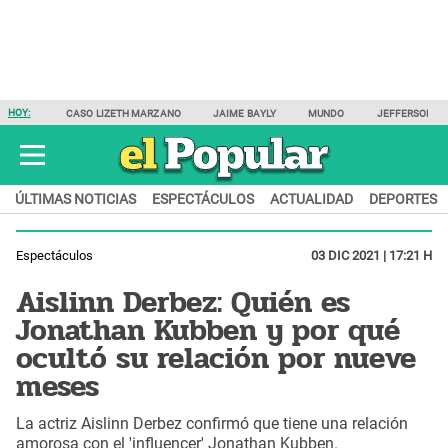
HOY:
CASO LIZETH MARZANO
JAIME BAYLY
MUNDO
JEFFERSON F
ÚLTIMAS NOTICIAS
ESPECTÁCULOS
ACTUALIDAD
DEPORTES
Espectáculos
03 DIC 2021 | 17:21 H
Aislinn Derbez: Quién es
Jonathan Kubben y por qué
ocultó su relación por nueve
meses
La actriz Aislinn Derbez confirmó que tiene una relación
amorosa con el 'influencer' Jonathan Kubben.