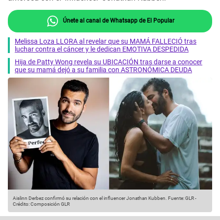
Únete al canal de Whatsapp de El Popular
Melissa Loza LLORA al revelar que su MAMÁ FALLECIÓ tras
luchar contra el cáncer y le dedican EMOTIVA DESPEDIDA
Hija de Patty Wong revela su UBICACIÓN tras darse a conocer
que su mamá dejó a su familia con ASTRONÓMICA DEUDA
Aislinn Derbez confirmó su relación con el influencer Jonathan Kubben.
Fuente: GLR
-
Crédito: Composición GLR