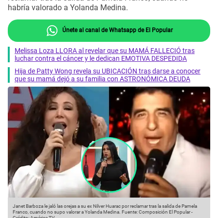
habría valorado a Yolanda Medina.
Únete al canal de Whatsapp de El Popular
Melissa Loza LLORA al revelar que su MAMÁ FALLECIÓ tras
luchar contra el cáncer y le dedican EMOTIVA DESPEDIDA
Hija de Patty Wong revela su UBICACIÓN tras darse a conocer
que su mamá dejó a su familia con ASTRONÓMICA DEUDA
Janet Barboza le jaló las orejas a su ex Nilver Huarac por reclamar tras la salida de Pamela
Franco, cuando no supo valorar a Yolanda Medina.
Fuente: Composición El Popular
-
Crédito: América TV