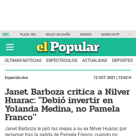
HOY:
PLAZA VEA
NALDY SALDAÑA
MUNDO
MARIO HART
SAM
ÚLTIMAS NOTICIAS
ESPECTÁCULOS
ACTUALIDAD
DEPORTES
Espectáculos
12 OCT 2021 | 13:42 H
Janet Barboza critica a Nilver
Huarac: "Debió invertir en
Yolanda Medina, no Pamela
Franco"
Janet Barboza le jaló las orejas a su ex Nilver Huarac por
reclamar tras la salida de Pamela Franco, cuando no