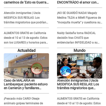
camerinos de ‘Esto es Guerra’
ENCONTRADO el amor con
tras FUERTE
joven empresario y Pati Lorena
ENFRENTAMIENTO con
la ECHA en VIVO
Atención inmigrantes | Uscis
¡NO SE GUARDÓ NADA! Magaly
Gabriel Moisés: “Gracias”
MODIFICA SUS REGLAS: Los
Medina TILDA a Milett Figueroa de
trámites migratorios que podrían
“mosquita muerta” y cuestiona su
necesitar tu prueba de ADN
RECONCILIACIÓN con Marcelo
Tinelli en TV argentina
ALIMENTOS GRATIS en California
Naldy Saldaña toma RADICAL
desde el 10 al 13 de agosto: Estos
decisión tras CHATS que
son los LUGARES y horarios para
evidenciarían INFIDELIDAD a su
recibir la ayuda
novio con animador de 'La Bella
Actualidad
Mundo
Luz': "Un día..."
Caso de MALARIA en
Atención inmigrantes | Uscis
Lambayeque: paciente estuvo
MODIFICA SUS REGLAS: Los
en Camerún y familiares
trámites migratorios que
denuncian demora en
podrían necesitar tu prueba de
tratamiento
ADN
¡Pescado más CARO! Oleaje
ALIMENTOS GRATIS en California
anómalo golpea terminales de
desde el 10 al 13 de agosto: Estos