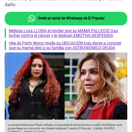
daño.
Únete al canal de Whatsapp de El Popular
Melissa Loza LLORA al revelar que su MAMÁ FALLECIÓ tras
luchar contra el cáncer y le dedican EMOTIVA DESPEDIDA
Hija de Patty Wong revela su UBICACIÓN tras darse a conocer
que su mamá dejó a su familia con ASTRONÓMICA DEUDA
La cantante Monique Pardo señala no importarle la demanda de un millón de dólares, solo
quiere llegar a un acuerdo con Gisela Valcárcel.
Fuente: El Popular.
-
Crédito: MARCO
COTRINA y JENNY VALDIVIA