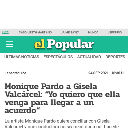
HOY:
CASO LIZETH MARZANO
JAIME BAYLY
MUNDO
JEFFERSON F
ÚLTIMAS NOTICIAS
ESPECTÁCULOS
ACTUALIDAD
DEPORTES
Espectáculos
24 SEP 2021 | 18:36 H
Monique Pardo a Gisela
Valcárcel: “Yo quiero que ella
venga para llegar a un
acuerdo”
La artista Monique Pardo quiere conciliar con Gisela
Valcárcel y que conductora no sea recordada por hacerle