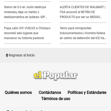
COBROS
Sismo de 5.0 en Junín destruye
ALERTA CLIENTES DE WALMART |
viviendas, deja un herido y
FDA anunció el RETIRO DE
deslizamientos en laderas: IGP
PRODUCTO por ser un RIESGO
alerta sobre posibles réplicas
MORTAL para consumidores: ¿Cuál
es?
Papa León XIV VUELVE a Chiclayo:
Terror para inmigrantes
recorrerá seis lugares que
indocumentados | Hombre fallece
marcaron su historia pastoral
en centro de detención del ICE tras
sufrir una "emergencia médica"
Regresar al inicio
Quiénes somos
Contáctanos
Políticas y Estándares
Términos de uso