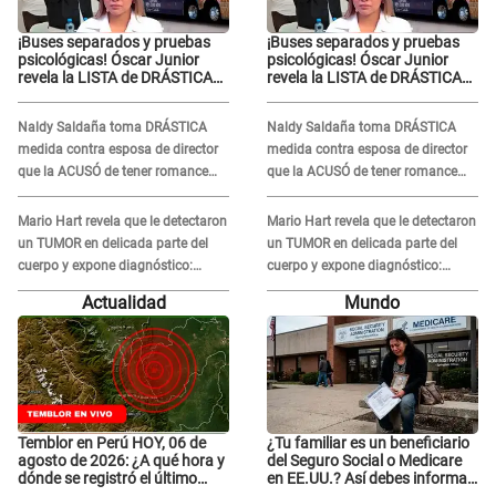
¡Buses separados y pruebas
¡Buses separados y pruebas
psicológicas! Óscar Junior
psicológicas! Óscar Junior
revela la LISTA de DRÁSTICAS
revela la LISTA de DRÁSTICAS
medidas para prevenir acoso
medidas para prevenir acoso
en 'La Bella Luz' tras caso
en 'La Bella Luz' tras caso
Naldy Saldaña toma DRÁSTICA
Naldy Saldaña toma DRÁSTICA
Naldy Saldaña
Naldy Saldaña
medida contra esposa de director
medida contra esposa de director
que la ACUSÓ de tener romance
que la ACUSÓ de tener romance
con él: "Muy triste..."
con él: "Muy triste..."
Mario Hart revela que le detectaron
Mario Hart revela que le detectaron
un TUMOR en delicada parte del
un TUMOR en delicada parte del
cuerpo y expone diagnóstico:
cuerpo y expone diagnóstico:
"Dolores muy fuertes..."
"Dolores muy fuertes..."
Actualidad
Mundo
Temblor en Perú HOY, 06 de
¿Tu familiar es un beneficiario
agosto de 2026: ¿A qué hora y
del Seguro Social o Medicare
dónde se registró el último
en EE.UU.? Así debes informar
sismo, según IGP?
sobre su muerte para EVITAR