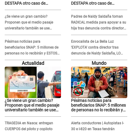
DESTAPA otro caso de
DESTAPA otro caso de
presunto acoso y pide
presunto acoso y pide
PROTECCIÓN por temor a
PROTECCIÓN por temor a
¿Se viene un gran cambio?
Padres de Naldy Saldaña toman
represalias: "Yo siempre..."
represalias: "Yo siempre..."
Proponen que el medio pasaje
RADICAL medida para apoyar a su
universitario también se use
hija tras denuncia contra director
sábados, domingos y feriados
musical de La Bella Luz: "Esto no
se va a quedar así"
Pésimas noticias para
Exvocalista de La Bella Luz
beneficiarios SNAP: 5 millones de
'EXPLOTA' contra director tras
personas no lo recibirán y ESTOS
denuncia de Naldy Saldaña, LO
INMIGRANTES ya no califican
INSULTA y lanza GRAVE
Actualidad
Mundo
advertencia: "Falta que rueden dos
cabezas más"
¿Se viene un gran cambio?
Pésimas noticias para
Proponen que el medio pasaje
beneficiarios SNAP: 5 millones
universitario también se use
de personas no lo recibirán y
sábados, domingos y feriados
ESTOS INMIGRANTES ya no
califican
TRAGEDIA en Nasca: entregan
Alerta conductores | Autopistas I-
CUERPOS del piloto y copiloto
30 e I-820 en Texas tendrán