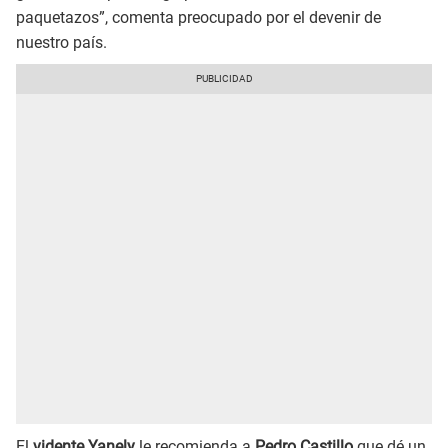
paquetazos”, comenta preocupado por el devenir de
nuestro país.
El
vidente Yanely
le recomienda a
Pedro Castillo
que dé un