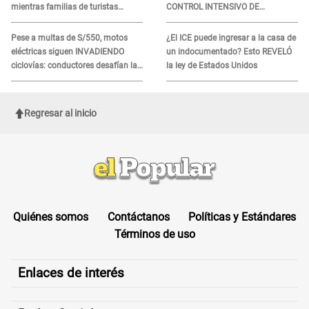
mientras familias de turistas
CONTROL INTENSIVO DE
esperan identificación
SEGURIDAD: Estas serán las
HORAS CRÍTICAS
Pese a multas de S/550, motos
¿El ICE puede ingresar a la casa de
eléctricas siguen INVADIENDO
un indocumentado? Esto REVELÓ
ciclovías: conductores desafían las
la ley de Estados Unidos
nuevas reglas
Regresar al inicio
Quiénes somos
Contáctanos
Políticas y Estándares
Términos de uso
Enlaces de interés