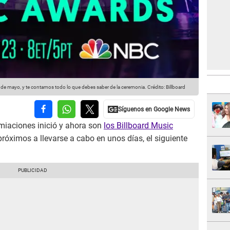
 de mayo, y te contamos todo lo que debes saber de la ceremonia.
Crédito: Billboard
miaciones inició y ahora son
los Billboard Music
róximos a llevarse a cabo en unos días, el siguiente