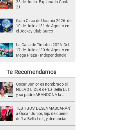
25 de Junio. Explanada Costa
21
Gran Circo de Ucrania 2026: del
10 de Julio al 31 de Agosto en
el Jockey Club-Surco
La Casa de Timoteo 2026: Del
17 de Julio al 30 de Agosto en
Mega Plaza - Independencia
Te Recomendamos
Óscar Junior es nombrado el
NUEVO LÍDER de 'La Bella Luz'
y su padre ABANDONA la
orquesta tras caso Naldy
Saldaña: "Son errores..."
TESTIGOS 'DESENMASCARAN'
a Óscar Junior, hijo de dueño
de 'La Bella Luz', y denuncian
maltratos en la orquesta: "Los
humilla..."