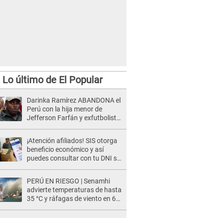
Lo último de El Popular
Darinka Ramírez ABANDONA el
Perú con la hija menor de
Jefferson Farfán y exfutbolista
REACCIONA: "A ti que..."
¡Atención afiliados! SIS otorga
beneficio económico y así
puedes consultar con tu DNI si
te corresponde
PERÚ EN RIESGO | Senamhi
advierte temperaturas de hasta
35 °C y ráfagas de viento en 6
regiones del país