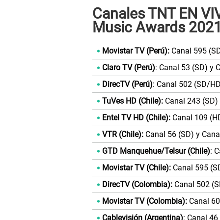
Canales TNT EN VIVO
Music Awards 202
Movistar TV (Perú):
Canal 595 (SD
Claro TV (Perú)
: Canal 53 (SD) y 
DirecTV (Perú)
: Canal 502 (SD/HD
TuVes HD (Chile):
Canal 243 (SD) 
Entel TV HD (Chile):
Canal 109 (H
VTR (Chile):
Canal 56 (SD) y Cana
GTD Manquehue/Telsur (Chile)
: 
Movistar TV (Chile):
Canal 595 (SD
DirecTV (Colombia):
Canal 502 (S
Movistar TV (Colombia):
Canal 60
Cablevisión (Argentina)
: Canal 46