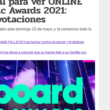
al para ver ONLINE
ic Awards 2021:
votaciones
 cabo este domingo 23 de mayo, y te contamos todo lo
AMÁ FALLECIÓ tras luchar contra el cáncer y le dedican
 tras darse a conocer que su mamá dejó a su familia con